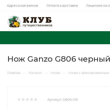
Адреса магазинов
Оплата и доставка
Лицензия на 
Нож Ganzo G806 черны
—
—
—
Главная
Каталог
Ножи
Ножи с фиксированным 
Артикул:
G806-OR