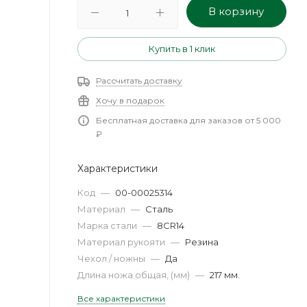
В корзину
Купить в 1 клик
Рассчитать доставку
Хочу в подарок
Бесплатная доставка для заказов от 5 000
₽
Характеристики
Код
—
00-00025314
Материал
—
Сталь
Марка стали
—
8CR14
Материал рукояти
—
Резина
Чехол / ножны
—
Да
Длина ножа общая, (мм)
—
217 мм.
Все характеристики