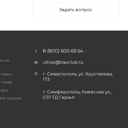
Задать вопрос
8 (800) 600 69 64
ие на
i.shop@travclub.ru
г. Севастополь, ул. Хрусталева,
ставки
173
 товар
вара
г. Симферополь, Киевская ул.,
57/1 ТД Гарант
ие оружия