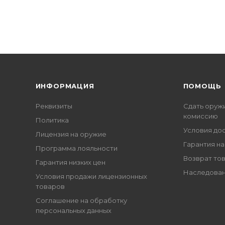
ИНФОРМАЦИЯ
ПОМОЩЬ
Реквизиты
Сдать оруж
комиссию
Политика
Условия до
Лицензия на оружие
Гарантия на
Программа лояльности
Возврат то
Гарантия низких цен
Наследован
Условия продажи лицензионных
товаров
Соглашение на обработку
персональных данных