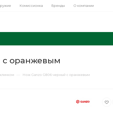
оружие
Комиссионка
Бренды
О компании
й c оранжевым
—
клинком
Нож Ganzo G806 черный c оранжевым