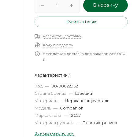
В корзину
Купить в 1 клик
Рассчитать доставку
Хочу в подарок
Бесплатная доставка для заказов от 5 000
₽
Характеристики
Код
—
00-00022962
Страна бренда
—
Швеция
Материал
—
Нержавеющая сталь
Модель
—
Companion
Марка стали
—
12C27
Материал рукояти
—
Пластик+резина
Все характеристики