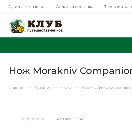
Адреса магазинов
Оплата и доставка
Лицензия на 
Нож Morakniv Companion
—
—
—
Главная
Каталог
Ножи
Ножи с фиксированным 
Артикул:
12141