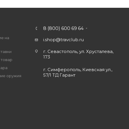
8 (800) 600 69 64
ие на
i.shop@travclub.ru
г. Севастополь, ул. Хрусталева,
ставки
173
 товар
вара
г. Симферополь, Киевская ул.,
57/1 ТД Гарант
ие оружия