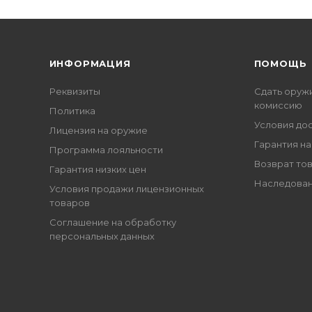
ИНФОРМАЦИЯ
ПОМОЩЬ
Реквизиты
Сдать оруж
комиссию
Политика
Условия до
Лицензия на оружие
Гарантия на
Программа лояльности
Возврат то
Гарантия низких цен
Наследован
Условия продажи лицензионных
товаров
Соглашение на обработку
персональных данных