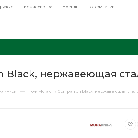
оружие
Комиссионка
Бренды
О компании
 Black, нержавеющая ста
—
клинком
Нож Morakniv Companion Black, нержавеющая сталь