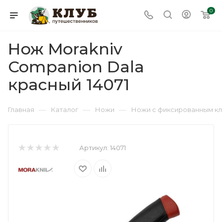
0
Нож Morakniv
Companion Dala
красный 14071
—
—
—
Главная
Каталог
Ножи
Ножи с фиксированным к
Артикул:
14071