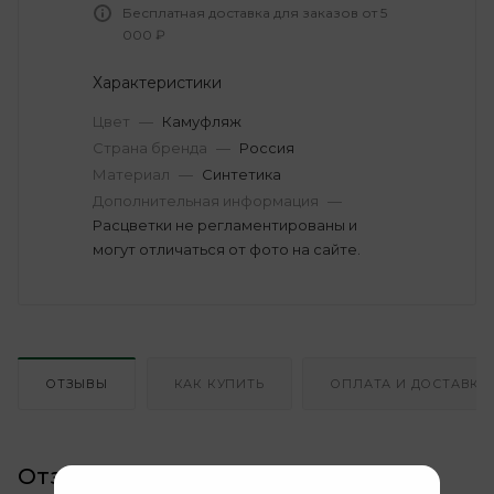
Бесплатная доставка для заказов от 5
000 ₽
Характеристики
Цвет
—
Камуфляж
Страна бренда
—
Россия
Материал
—
Синтетика
Дополнительная информация
—
Расцветки не регламентированы и
могут отличаться от фото на сайте.
ОТЗЫВЫ
КАК КУПИТЬ
ОПЛАТА И ДОСТАВКА
Отзывы