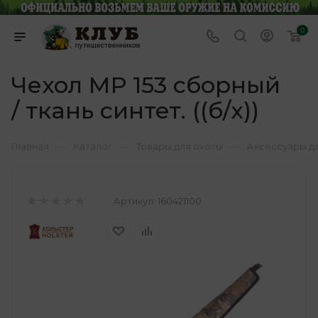
0
Чехол МР 153 сборный
/ ткань синтет. ((б/х))
—
—
—
Главная
Каталог
Товары для охоты
Аксессуары д
Артикул:
160421100