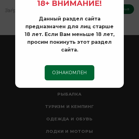
18+ ВНИМАНИЕ!
Оставить отзыв
Загрузка отзывов...
Данный раздел сайта
предназначен для лиц старше
18 лет. Если Вам меньше 18 лет,
просим покинуть этот раздел
ОХОТА
сайта.
ОПТИКА
СЕЙФЫ
ОЗНАКОМЛЕН
НОЖИ
РЫБАЛКА
ТУРИЗМ И КЕМПИНГ
ОДЕЖДА И ОБУВЬ
ЛОДКИ И МОТОРЫ