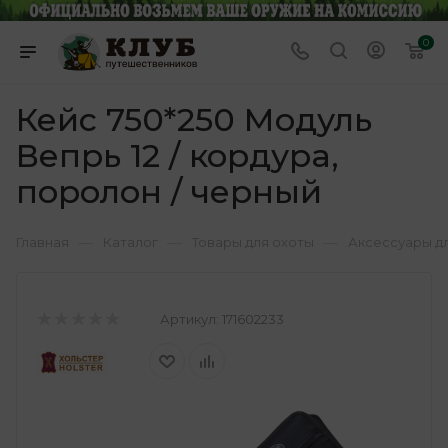
0
Кейс 750*250 Модуль
Вепрь 12 / кордура,
поролон / черный
—
—
—
Главная
Каталог
Товары для охоты
Аксессуары д
Артикул:
171602233