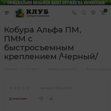
0
Кобура Альфа ПМ,
ПММ с
быстросъемным
креплением /Черный/
—
—
—
Главная
Каталог
Товары для охоты
Аксессуары д
Артикул:
28043000