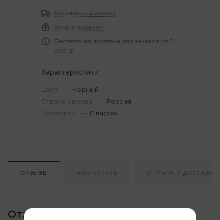
Рассчитать доставку
Хочу в подарок
Бесплатная доставка для заказов от 5
000 ₽
Характеристики
Цвет
—
Черный
Страна бренда
—
Россия
Материал
—
Пластик
ОТЗЫВЫ
КАК КУПИТЬ
ОПЛАТА И ДОСТАВКА
Отзывы