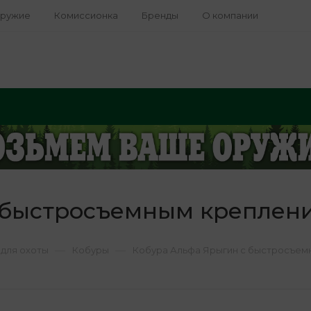
оружие
Комиссионка
Бренды
О компании
 быстросъемным креплени
—
—
для охоты
Кобуры
Кобура Альфа Ярыгин с быстросъем