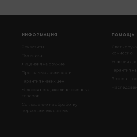
ИНФОРМАЦИЯ
ПОМОЩЬ
Реквизиты
Сдать оруж
комиссию
Политика
Условия до
Лицензия на оружие
Гарантия на
Программа лояльности
Возврат то
Гарантия низких цен
Наследован
Условия продажи лицензионных
товаров
Соглашение на обработку
персональных данных