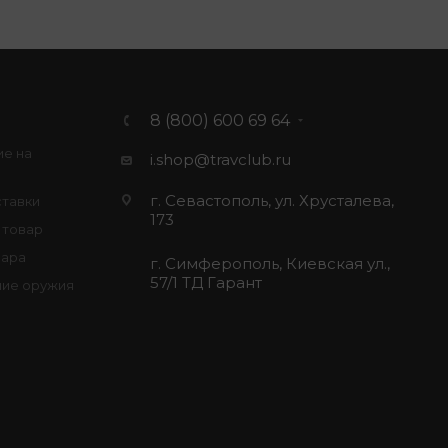
8 (800) 600 69 64
ие на
i.shop@travclub.ru
г. Севастополь, ул. Хрусталева,
ставки
173
 товар
вара
г. Симферополь, Киевская ул.,
57/1 ТД Гарант
ие оружия