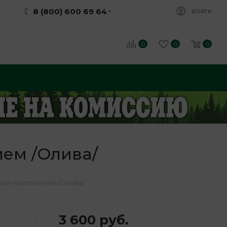
8 (800) 600 69 64
ВОЙТИ
0
0
0
ем /Олива/
ным креплением /Олива/
3 600
руб.