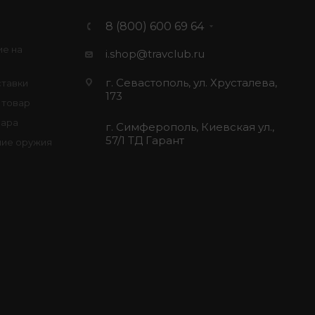
8 (800) 600 69 64
ие на
i.shop@travclub.ru
г. Севастополь, ул. Хрусталева,
ставки
173
 товар
вара
г. Симферополь, Киевская ул.,
57/1 ТД Гарант
ие оружия