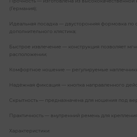
Прочность — изготовлена из высококачественной 
(Германия);
Идеальная посадка — двусторонняя формовка по 
дополнительного хлястика;
Быстрое извлечение — конструкция позволяет мгн
расположении;
Комфортное ношение — регулируемые наплечники 
Надёжная фиксация — кнопка направленного дейс
Скрытность — предназначена для ношения под ве
Практичность — внутренний ремень для креплени
Характеристики: