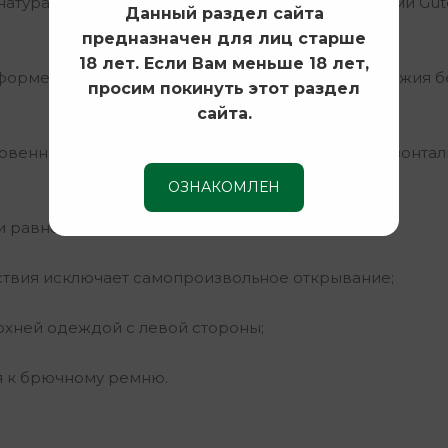
натуральной кожи с усиленной прошивкой нитками Gu
Данный раздел сайта
предназначен для лиц старше
18 лет. Если Вам меньше 18 лет,
форме ПМ обеспечивает плотное удержание оружия б
просим покинуть этот раздел
сайта.
овенно достать пистолет правой рукой при горизонта
ОЗНАКОМЛЕН
равномерно распределяют нагрузку на плечи;
твия исключает самопроизвольное открывание;
рхней одеждой с левой стороны;
я к брючному ремню.