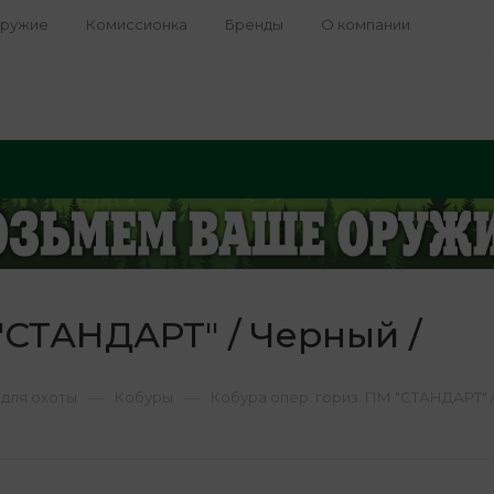
оружие
Комиссионка
Бренды
О компании
 "СТАНДАРТ" / Черный /
—
—
для охоты
Кобуры
Кобура опер. гориз. ПМ "СТАНДАРТ" /