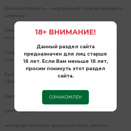
Износостойкость — внутренний слой из прочного
нейлона;
Безопасность — закрытая рукоятка исключает
18+ ВНИМАНИЕ!
контакт кожи с металлическими частями;
Данный раздел сайта
Надёжная фиксация — пластиковая клипса под
предназначен для лиц старше
стандартный ремень;
18 лет. Если Вам меньше 18 лет,
просим покинуть этот раздел
Быстрое извлечение — точная формовка
сайта.
обеспечивает мгновенный доступ к оружию.
Характеристики:
ОЗНАКОМЛЕН
цвет: чёрный;
материал: неопрен (внешний слой), нейлон