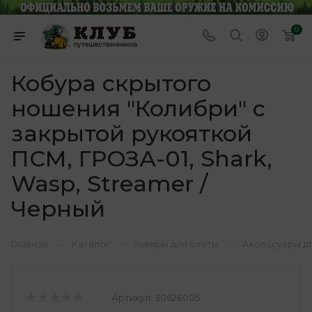
0
Кобура скрытого
ношения "Колибри" с
закрытой рукояткой
ПСМ, ГРОЗА-01, Shark,
Wasp, Streamer /
Черный
—
—
—
Главная
Каталог
Товары для охоты
Аксессуары д
Артикул:
30626005