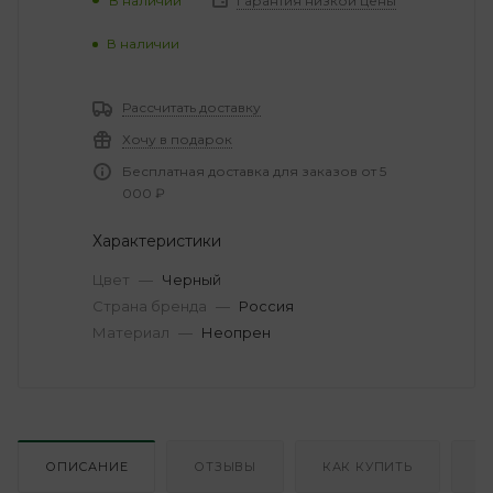
В наличии
Гарантия низкой цены
В наличии
Рассчитать доставку
Хочу в подарок
Бесплатная доставка для заказов от 5
000 ₽
Характеристики
Цвет
—
Черный
Страна бренда
—
Россия
Материал
—
Неопрен
ОПИСАНИЕ
ОТЗЫВЫ
КАК КУПИТЬ
О