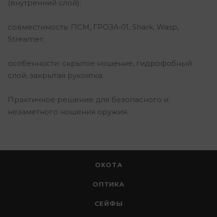
(внутренний слой);
совместимость: ПСМ, ГРОЗА‑01, Shark, Wasp,
Streamer;
особенности: скрытое ношение, гидрофобный
слой, закрытая рукоятка.
Практичное решение для безопасного и
незаметного ношения оружия.
ОХОТА
ОПТИКА
СЕЙФЫ