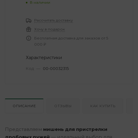
В наличии
Рассчитать доставку
Хочу в подарок
Бесплатная доставка для заказов от 5
000 ₽
Характеристики
Код
—
00-00032315
ОПИСАНИЕ
ОТЗЫВЫ
КАК КУПИТЬ
О
Представляем
мишень для пристрелки
дробовых ружей
— идеальный выбор для