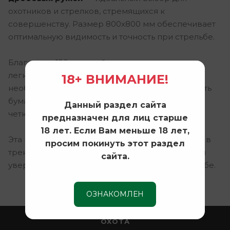
охотников и стрелков, стремящихся к
совершенству. Размер 800х800 мм обеспечивает
оптимальную видимость и точность при стрельбе.
Благодаря
100-дольной разметке
, вы сможете
легко оценить распределение дроби и внести
18+ ВНИМАНИЕ!
необходимые коррективы в стрельбу. Плотность
бумаги 80 г/м² гарантирует долговечность и
Данный раздел сайта
четкость отпечатков.
предназначен для лиц старше
18 лет. Если Вам меньше 18 лет,
Эта мишень станет незаменимым помощником в
просим покинуть этот раздел
тренировках, помогая повысить ваши навыки и
сайта.
уверенность на охоте или в спортивной стрельбе.
ОЗНАКОМЛЕН
ОХОТА