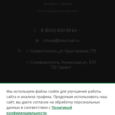
Возврат товара
Наследование оружия
8 (800) 600 69 64
i.shop@travclub.ru
г. Севастополь, ул. Хрусталева, 173
г. Симферополь, Киевская ул., 57/1
ТД Гарант
Мы используем файлы cookie для улучшения работы
сайта и анализа трафика. Продолжая использовать наш
сайт, вы даете согласие на обработку персональных
данных в соответствии с
Политикой
конфиденциальности
.