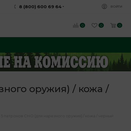
8 (800) 600 69 64
ВОЙТИ
0
0
0
ного оружия) / кожа /
5 патронов СНО (для нарезного оружия) / кожа / черный