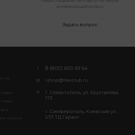
Наши специалисты ответят на любой
интересующий вопрос
Задать вопрос
8 (800) 600 69 64
ие на
i.shop@travclub.ru
г. Севастополь, ул. Хрусталева,
ставки
173
 товар
вара
г. Симферополь, Киевская ул.,
57/1 ТД Гарант
ие оружия