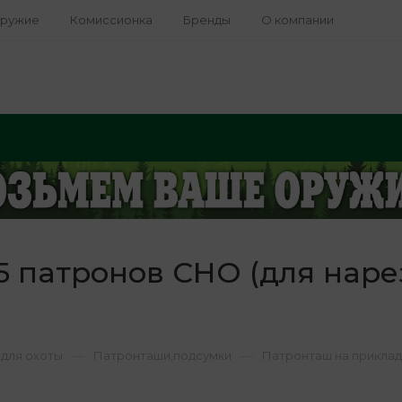
оружие
Комиссионка
Бренды
О компании
 патронов СНО (для нарез
—
—
для охоты
Патронташи,подсумки
Патронташ на приклад 