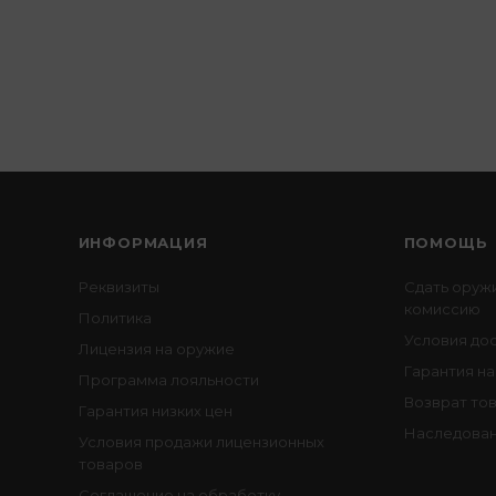
ИНФОРМАЦИЯ
ПОМОЩЬ
Реквизиты
Сдать оруж
комиссию
Политика
Условия до
Лицензия на оружие
Гарантия на
Программа лояльности
Возврат то
Гарантия низких цен
Наследован
Условия продажи лицензионных
товаров
Соглашение на обработку