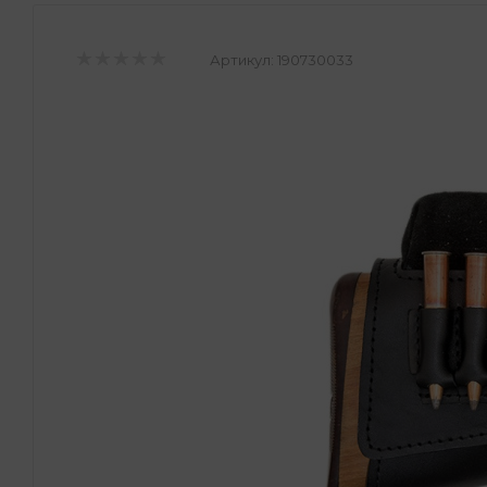
Артикул:
190730033