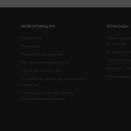
ИНФОРМАЦИЯ
ПОМОЩЬ
Реквизиты
Сдать оруж
комиссию
Политика
Условия до
Лицензия на оружие
Гарантия на
Программа лояльности
Возврат то
Гарантия низких цен
Наследован
Условия продажи лицензионных
товаров
Соглашение на обработку
персональных данных