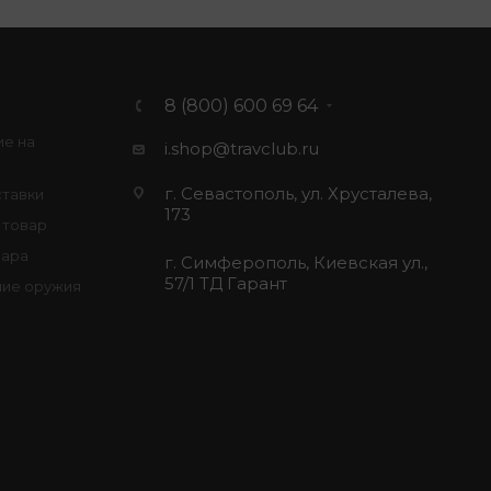
8 (800) 600 69 64
ие на
i.shop@travclub.ru
г. Севастополь, ул. Хрусталева,
ставки
173
 товар
вара
г. Симферополь, Киевская ул.,
57/1 ТД Гарант
ие оружия