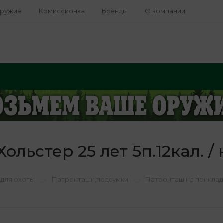
оружие
Комиссионка
Бренды
О компании
льстер 25 лет 5п.12кал. /
—
—
для охоты
Патронташи,подсумки
Патронташ на приклад Х