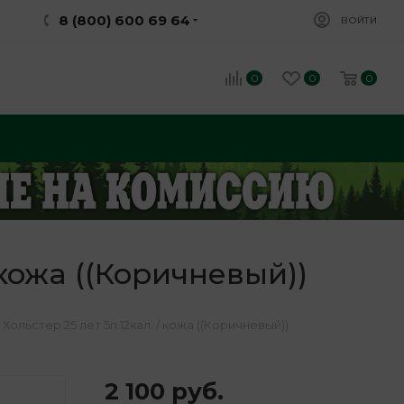
8 (800) 600 69 64
ВОЙТИ
0
0
0
 кожа ((Коричневый))
ольстер 25 лет 5п.12кал. / кожа ((Коричневый))
2 100
руб.