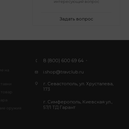
интересующий вопрос
Задать вопрос
8 (800) 600 69 64
ие на
i.shop@travclub.ru
г. Севастополь, ул. Хрусталева,
ставки
173
 товар
вара
г. Симферополь, Киевская ул.,
57/1 ТД Гарант
ие оружия