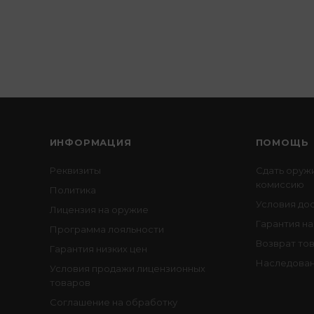
ИНФОРМАЦИЯ
ПОМОЩЬ
Реквизиты
Сдать оруж
комиссию
Политика
Условия до
Лицензия на оружие
Гарантия на
Программа лояльности
Возврат то
Гарантия низких цен
Наследован
Условия продажи лицензионных
товаров
Соглашение на обработку