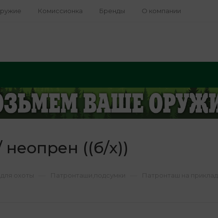
оружие
Комиссионка
Бренды
О компании
неопрен ((б/х))
—
—
для охоты
Патронташи,подсумки
Патронташ на приклад /