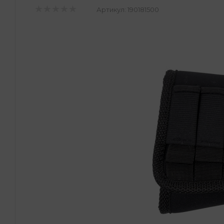
Артикул:
190181500