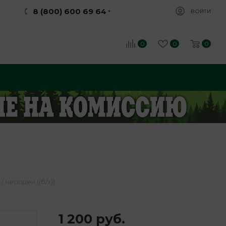
8 (800) 600 69 64
ВОЙТИ
0
0
0
 неопрен ((б/х))
1 200
руб.