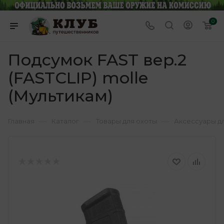
0
Подсумок FAST вер.2
(FASTCLIP) molle
(Мультикам)
—
—
—
Главная
Каталог
Товары для охоты
Аксессуары д