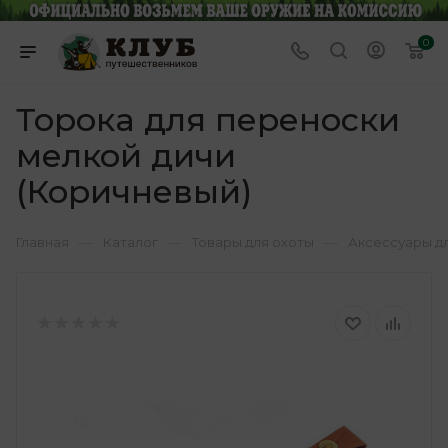
0
Торока для переноски
мелкой дичи
(Коричневый)
—
—
—
Главная
Каталог
Товары для охоты
Аксессуары д