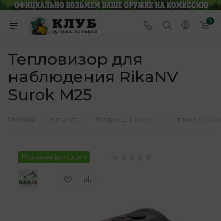
0
Тепловизор для
наблюдения RikaNV
Surok M25
—
—
—
Главная
Каталог
Товары для охоты
Оптика для ох
Под заказ до 14 дней