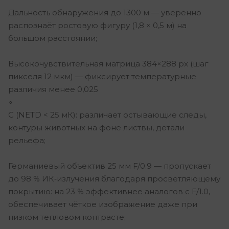
Дальность обнаружения до 1300 м — уверенно
распознаёт ростовую фигуру (1,8 × 0,5 м) на
большом расстоянии;
Высокочувствительная матрица 384×288 px (шаг
пикселя 12 мкм) — фиксирует температурные
различия менее 0,025
∘
C (NETD < 25 мК): различает остывающие следы,
контуры животных на фоне листвы, детали
рельефа;
Германиевый объектив 25 мм F/0.9 — пропускает
до 98 % ИК‑излучения благодаря просветляющему
покрытию: на 23 % эффективнее аналогов с F/1.0,
обеспечивает чёткое изображение даже при
низком тепловом контрасте;