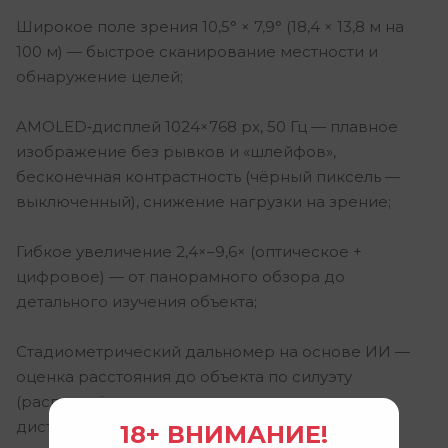
Широкое поле зрения 10,5° × 7,9° (18,4 × 13,8 м на
100 м) — быстрое сканирование местности и
обнаружение целей;
AMOLED‑дисплей 1024×768 px, 50 Гц — плавное
изображение без рывков и «шлейфов»,
бесконечная контрастность (чёрный пиксель —
выключенный), снижение нагрузки на зрение;
Гибкое увеличение 2,4×–9,6× (оптическое +
цифровое) — от панорамного обзора до
детального изучения объекта;
Стадиометрический дальномер на основе ИИ —
оценка расстояния до объекта по силуэту
(распознаёт типы животных и вычисляет
дистанцию на основе эталонных размеров);
18+ ВНИМАНИЕ!