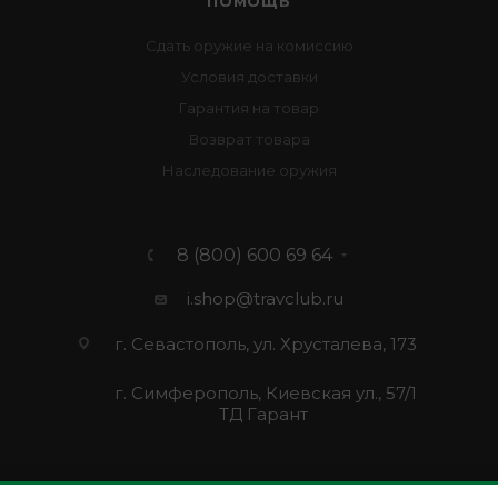
ПОМОЩЬ
Сдать оружие на комиссию
Условия доставки
Гарантия на товар
Возврат товара
Наследование оружия
8 (800) 600 69 64
i.shop@travclub.ru
г. Севастополь, ул. Хрусталева, 173
г. Симферополь, Киевская ул., 57/1
ТД Гарант