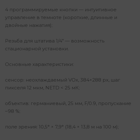
4 программируемые кнопки — интуитивное
управление в темноте (короткие, длинные и
двойные нажатия);
Резьба для штатива 1/4″ — возможность
стационарной установки.
Основные характеристики:
сенсор: неохлаждаемый VOx, 384×288 px, шаг
пикселя 12 мкм, NETD < 25 мК;
объектив: германиевый, 25 мм, F/0.9, пропускание
~98 %;
поле зрения: 10,5° × 7,9° (18,4 × 13,8 м на 100 м);