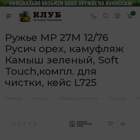
0
Ружье МР 27М 12/76
Русич орех, камуфляж
Камыш зеленый, Soft
Touch,компл. для
чистки, кейс L725
—
—
—
—
Главная
Каталог
Товары для охоты
Оружие
Г