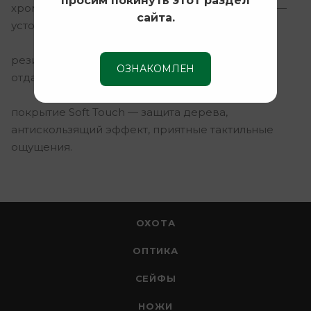
просим покинуть этот раздел
хромированные каналы стволов и патронники —
сайта.
устойчивость к коррозии, долгий срок службы;
резиновый затыльник приклада — снижение
ОЗНАКОМЛЕН
отдачи, комфорт при стрельбе;
покрытие Soft Touch — защита дерева,
антискользящий эффект, приятные тактильные
ощущения.
ОХОТА
ОПТИКА
СЕЙФЫ
НОЖИ