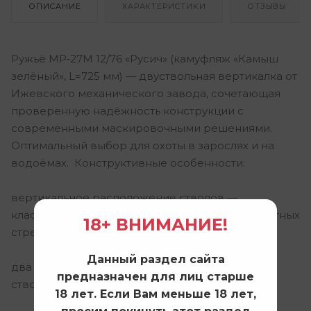
ОПИСАНИЕ
ХАРАКТЕРИСТИКИ
ОТЗЫВЫ
Ружьё МР‑27М 12/76 «Русич» (камуфляж «Камыш
зелёный», L=725 мм) — двуствольная вертикалка от
Ижевского механического завода, сочетающая
проверенную надёжность конструкции с
современными маскировочными решениями.
Оптимальный выбор для охоты в зарослях и на
водоёмах. Конструктивные особенности:
вертикальное расположение стволов —
классическая компоновка, привычная для опытных
18+ ВНИМАНИЕ!
стрелков;
Данный раздел сайта
два независимых спусковых крючка — выбор
предназначен для лиц старше
ствола в зависимости от ситуации;
18 лет. Если Вам меньше 18 лет,