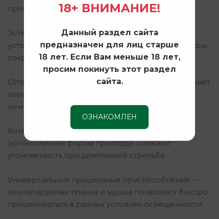
18+ ВНИМАНИЕ!
простота обслуживания.
Данный раздел сайта
Эстетика ламината — красивая и прочная ложа
предназначен для лиц старше
устойчива к перепадам влажности и температуры,
18 лет. Если Вам меньше 18 лет,
сохраняет внешний вид долгие годы.
просим покинуть этот раздел
сайта.
Оптимальная длина ствола — 760 мм обеспечивает
хороший баланс между манёвренностью и
кучностью стрельбы.
ОЗНАКОМЛЕН
Комфорт в стрельбе — мягкая отдача и
эргономичная форма приклада снижают
утомляемость при длительной стрельбе.
Универсальные прицельные приспособления —
вентилируемая планка и мушка позволяют быстро
прицеливаться в разных условиях освещённости.