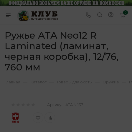
0
Ружье ATA Neo12 R
Laminated (ламинат,
черная коробка), 12/76,
760 мм
—
—
—
—
Главная
Каталог
Товары для охоты
Оружие
Г
Артикул:
ATA.N.137