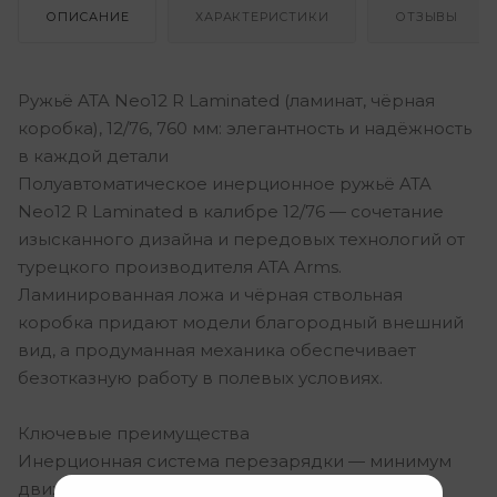
ОПИСАНИЕ
ХАРАКТЕРИСТИКИ
ОТЗЫВЫ
Ружьё ATA Neo12 R Laminated (ламинат, чёрная
коробка), 12/76, 760 мм: элегантность и надёжность
в каждой детали
Полуавтоматическое инерционное ружьё ATA
Neo12 R Laminated в калибре 12/76 — сочетание
изысканного дизайна и передовых технологий от
турецкого производителя ATA Arms.
Ламинированная ложа и чёрная ствольная
коробка придают модели благородный внешний
вид, а продуманная механика обеспечивает
безотказную работу в полевых условиях.
Ключевые преимущества
Инерционная система перезарядки — минимум
движущихся частей, высокая надёжность и