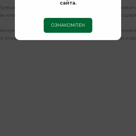
сайта.
Путешественников» предлагает широкий ассортимент 
ак классическую, так и современную модель с расши
ОЗНАКОМЛЕН
ческую винтовку Retay – значит приобрести высококач
го осуществляется по Симферополю, Севастополю и др