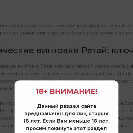
интовка Retay – это универсальное оружие, идеально 
ривлекает внимание стрелков благодаря своим выдающ
ческие винтовки Ретай: клю
ескую винтовку Retay можно с полной уверенностью в 
лговечности в использовании. Оружие данного турецк
современных технологий и материалов, что позволяет 
ти и точности стрельбы.
18+ ВНИМАНИЕ!
интовка Retay, в зависимости от модели, может работа
Данный раздел сайта
 PCP (pressurized air). Каждое из этих решений имеет
предназначен для лиц старше
 конкретных ситуациях. Идеальный баланс оружия, а т
18 лет. Если Вам меньше 18 лет,
сокой точности стрельбы даже на значительных дистан
просим покинуть этот раздел