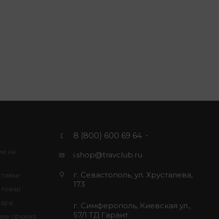
8 (800) 600 69 64
ие на
i.shop@travclub.ru
г. Севастополь, ул. Хрусталева,
ставки
173
 товар
вара
г. Симферополь, Киевская ул.,
57/1 ТД Гарант
ие оружия