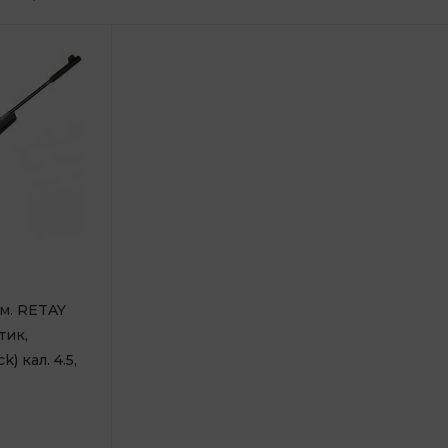
м. RETAY
тик,
) кал. 4.5,