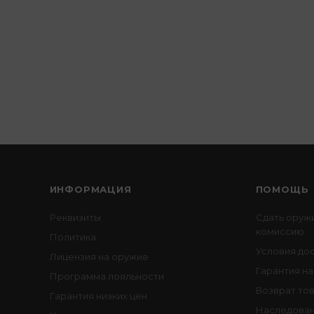
ИНФОРМАЦИЯ
ПОМОЩЬ
Реквизиты
Сдать оруж
комиссию
Политика
Условия до
Лицензия на оружие
Гарантия на
Программа лояльности
Возврат то
Гарантия низких цен
Наследован