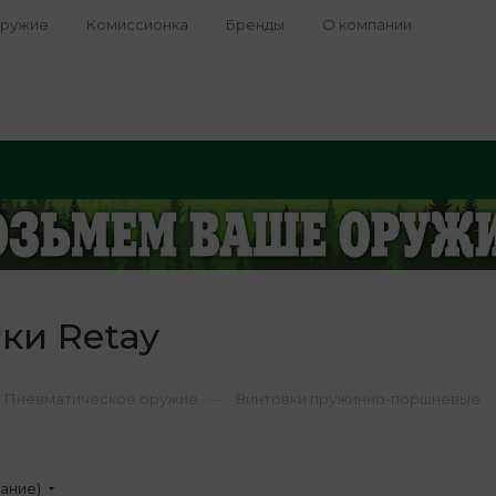
оружие
Комиссионка
Бренды
О компании
ки Retay
—
Пневматическое оружие
Винтовки пружинно-поршневые
вание)