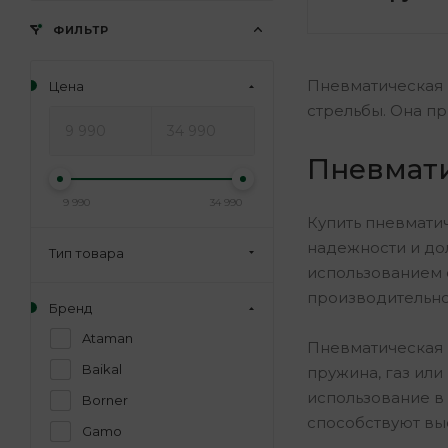
ФИЛЬТР
Пневматическая в
Цена
стрельбы. Она п
Пневмати
9 990
34 990
Купить пневматич
надежности и до
Тип товара
использованием 
производительнос
Бренд
Ataman
Пневматическая в
Baikal
пружина, газ или
использование в
Borner
способствуют вы
Gamo