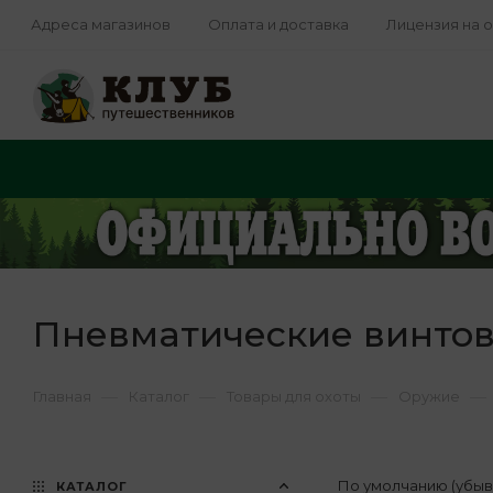
Адреса магазинов
Оплата и доставка
Лицензия на 
Пневматические винтов
—
—
—
—
Главная
Каталог
Товары для охоты
Оружие
По умолчанию (убы
КАТАЛОГ