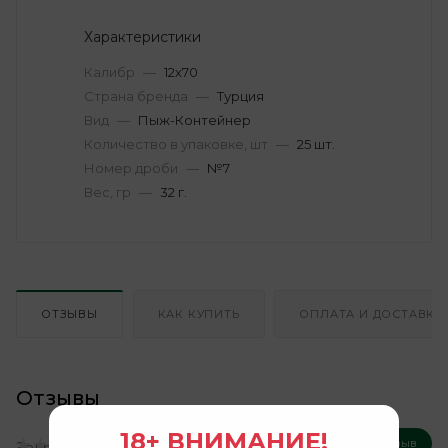
Характеристики
Калибр
—
12х70
Страна бренда
—
Турция
Вид
—
Пыж-Контейнер
Количество в упаковке, шт
—
25 шт.
Номер дроби
—
№7
Вес, гр
—
32 г.
ОТЗЫВЫ
КАК КУПИТЬ
ОПЛАТА И ДОСТАВКА
Отзывы
18+ ВНИМАНИЕ!
Оставить отзыв
Загрузка отзывов...