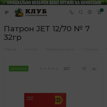
0
Патрон JET 12/70 № 7
32гр
—
—
—
—
Главная
Каталог
Товары для охоты
Патроны
JET
Цена за шт