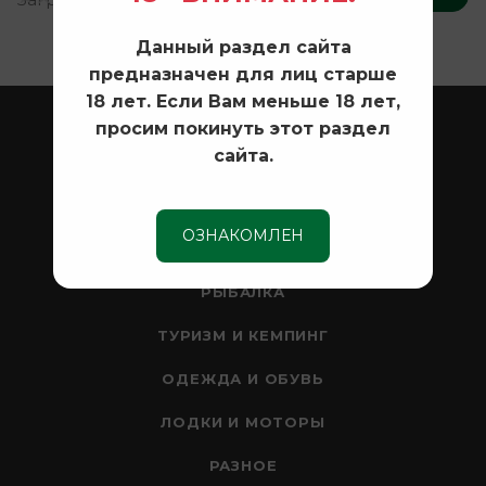
Данный раздел сайта
предназначен для лиц старше
18 лет. Если Вам меньше 18 лет,
ОХОТА
просим покинуть этот раздел
сайта.
ОПТИКА
СЕЙФЫ
ОЗНАКОМЛЕН
НОЖИ
РЫБАЛКА
ТУРИЗМ И КЕМПИНГ
ОДЕЖДА И ОБУВЬ
ЛОДКИ И МОТОРЫ
РАЗНОЕ