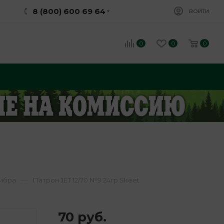
8 (800) 600 69 64
ВОЙТИ
0
0
0
—
либра
Патрон JET 12/70 №9 24гр Skeet
70
руб.