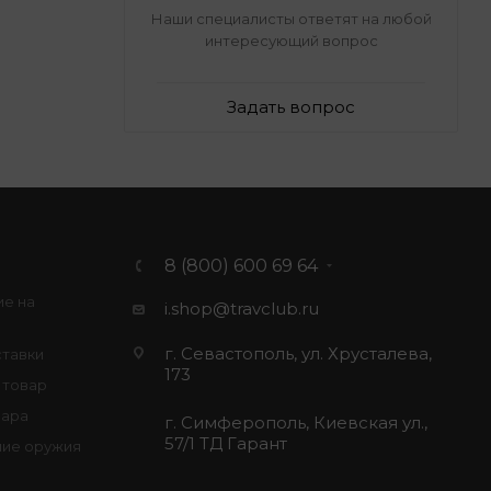
Наши специалисты ответят на любой
интересующий вопрос
Задать вопрос
8 (800) 600 69 64
ие на
i.shop@travclub.ru
г. Севастополь, ул. Хрусталева,
ставки
173
 товар
вара
г. Симферополь, Киевская ул.,
57/1 ТД Гарант
ие оружия