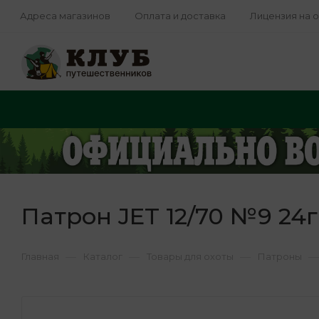
Адреса магазинов
Оплата и доставка
Лицензия на 
Патрон JET 12/70 №9 24г
—
—
—
—
Главная
Каталог
Товары для охоты
Патроны