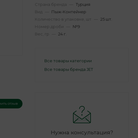
Страна бренда
—
Турция
Вид
—
Пыж-Контейнер
Количество в упаковке, шт
—
25 шт.
Номер дроби
—
№9
Вес, гр
—
24 г.
Все товары категории
Все товары бренда JET
вить отзыв
Нужна консультация?