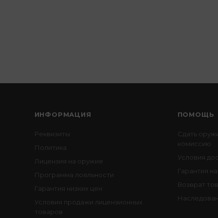
ИНФОРМАЦИЯ
ПОМОЩЬ
Реквизиты
Сдать оруж
комиссию
Политика
Условия до
Лицензия на оружие
Гарантия на
Программа лояльности
Возврат то
Гарантия низких цен
Наследован
Условия продажи лицензионных
товаров