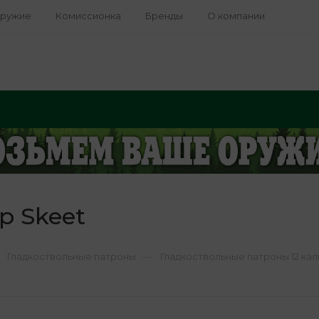
оружие
Комиссионка
Бренды
О компании
р Skeet
—
Гладкоствольные патроны
Гладкоствольные патроны 12 ка