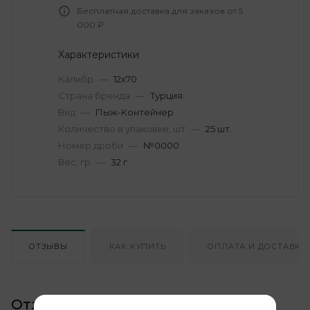
Бесплатная доставка для заказов от 5
000 ₽
Характеристики
Калибр
—
12х70
Страна бренда
—
Турция
Вид
—
Пыж-Контейнер
Количество в упаковке, шт
—
25 шт.
Номер дроби
—
№0000
Вес, гр
—
32 г.
ОТЗЫВЫ
КАК КУПИТЬ
ОПЛАТА И ДОСТАВКА
Отзывы