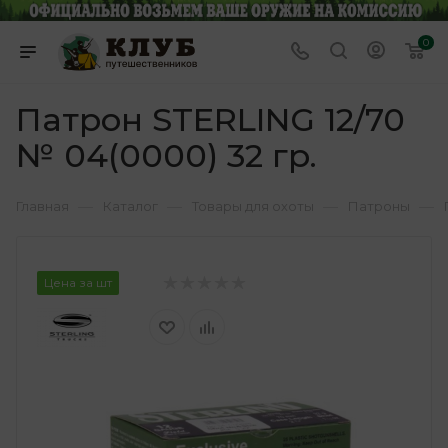
0
Патрон STERLING 12/70
№ 04(0000) 32 гр.
—
—
—
—
Главная
Каталог
Товары для охоты
Патроны
Цена за шт