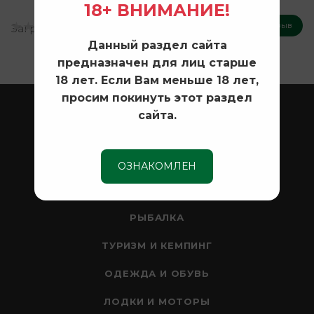
18+ ВНИМАНИЕ!
Оставить отзыв
Загрузка отзывов...
Данный раздел сайта
предназначен для лиц старше
18 лет. Если Вам меньше 18 лет,
просим покинуть этот раздел
ОХОТА
сайта.
ОПТИКА
СЕЙФЫ
ОЗНАКОМЛЕН
НОЖИ
РЫБАЛКА
ТУРИЗМ И КЕМПИНГ
ОДЕЖДА И ОБУВЬ
ЛОДКИ И МОТОРЫ