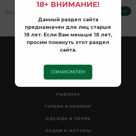
18+ ВНИМАНИЕ!
Оставить отзыв
Загрузка отзывов...
Данный раздел сайта
предназначен для лиц старше
18 лет. Если Вам меньше 18 лет,
просим покинуть этот раздел
ОХОТА
сайта.
ОПТИКА
СЕЙФЫ
ОЗНАКОМЛЕН
НОЖИ
РЫБАЛКА
ТУРИЗМ И КЕМПИНГ
ОДЕЖДА И ОБУВЬ
ЛОДКИ И МОТОРЫ