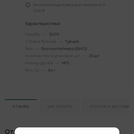
Бесплатная доставка для заказов от 5
000 ₽
Характеристики
Калибр
—
12х70
Страна бренда
—
Турция
Вид
—
Без контейнера (БИО)
Количество в упаковке, шт
—
25 шт.
Номер дроби
—
№5
Вес, гр
—
34 г.
ОТЗЫВЫ
КАК КУПИТЬ
ОПЛАТА И ДОСТАВКА
Отзывы