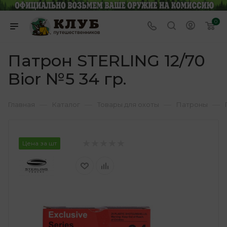
0
Патрон STERLING 12/70
Bior №5 34 гр.
—
—
—
—
Главная
Каталог
Товары для охоты
Патроны
Цена за шт