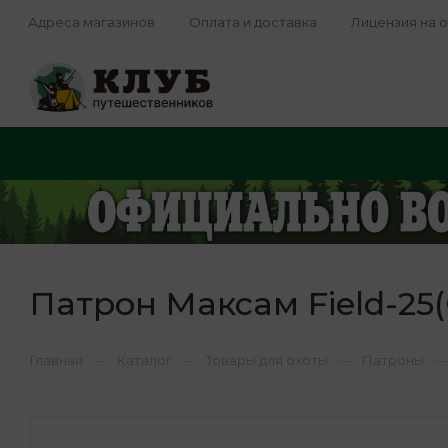
Адреса магазинов
Оплата и доставка
Лицензия на 
Патрон Максам Field-25(
—
—
—
—
Главная
Каталог
Товары для охоты
Патроны