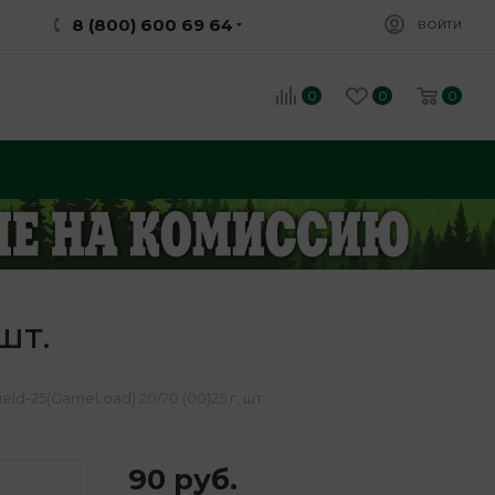
8 (800) 600 69 64
ВОЙТИ
0
0
0
шт.
ld-25(GameLoad) 20/70 (00)25 г, шт.
90
руб.