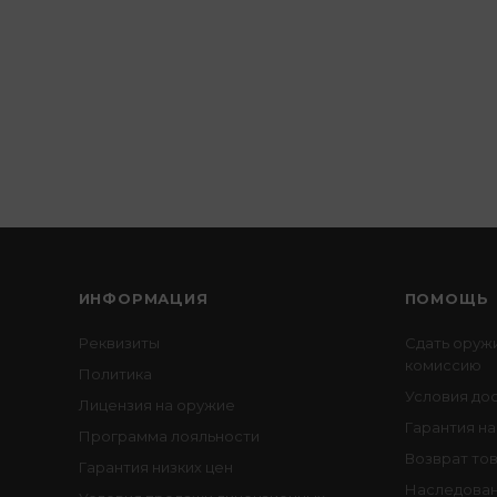
ИНФОРМАЦИЯ
ПОМОЩЬ
Реквизиты
Сдать оруж
комиссию
Политика
Условия до
Лицензия на оружие
Гарантия на
Программа лояльности
Возврат то
Гарантия низких цен
Наследован