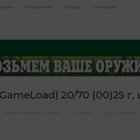
оружие
Комиссионка
Бренды
О компании
GameLoad) 20/70 (00)25 г, 
—
—
Гладкоствольные патроны
20 калибр
Патрон Максам Fie