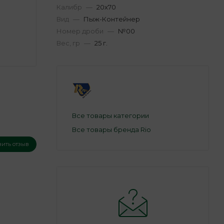
Калибр
—
20х70
Вид
—
Пыж-Контейнер
Номер дроби
—
№00
Вес, гр
—
25 г.
Все товары категории
Все товары бренда Rio
вить отзыв