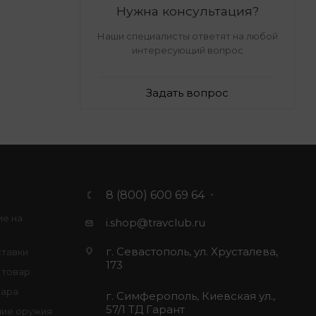
Нужна консультация?
Наши специалисты ответят на любой
интересующий вопрос
Задать вопрос
8 (800) 600 69 64
ие на
i.shop@travclub.ru
г. Севастополь, ул. Хрусталева,
ставки
173
 товар
вара
г. Симферополь, Киевская ул.,
57/1 ТД Гарант
ие оружия