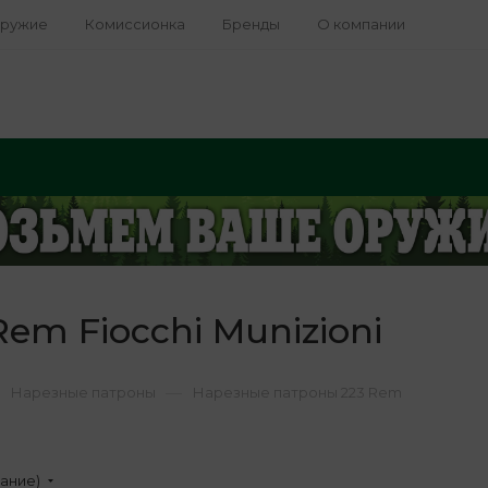
оружие
Комиссионка
Бренды
О компании
em Fiocchi Munizioni
—
Нарезные патроны
Нарезные патроны 223 Rem
вание)