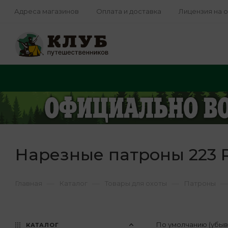
Адреса магазинов
Оплата и доставка
Лицензия на 
Нарезные патроны 223 R
—
—
—
—
Главная
Каталог
Товары для охоты
Патроны
По умолчанию (убы
КАТАЛОГ