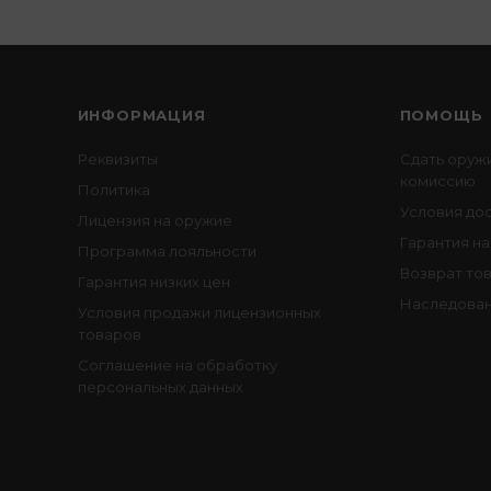
ИНФОРМАЦИЯ
ПОМОЩЬ
Реквизиты
Сдать оруж
комиссию
Политика
Условия до
Лицензия на оружие
Гарантия на
Программа лояльности
Возврат то
Гарантия низких цен
Наследован
Условия продажи лицензионных
товаров
Соглашение на обработку
персональных данных