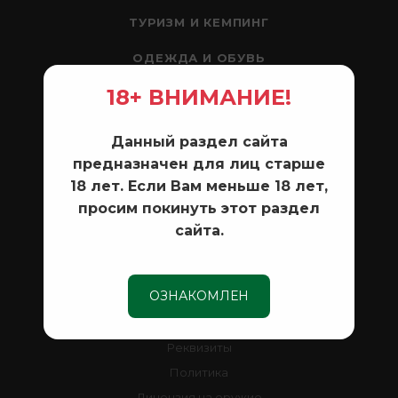
ТУРИЗМ И КЕМПИНГ
ОДЕЖДА И ОБУВЬ
18+ ВНИМАНИЕ!
ЛОДКИ И МОТОРЫ
РАЗНОЕ
Данный раздел сайта
предназначен для лиц старше
18 лет. Если Вам меньше 18 лет,
КОМПАНИЯ
просим покинуть этот раздел
Новости
сайта.
Контакты
ОЗНАКОМЛЕН
ИНФОРМАЦИЯ
Реквизиты
Политика
Лицензия на оружие