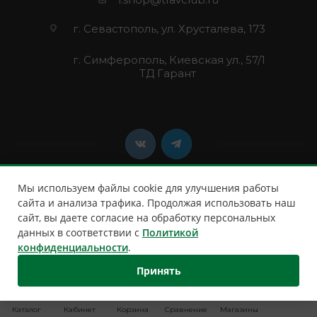
г. Севастополь, ул. Хрусталева, 173
г. Симферополь, Киевская ул., 57/1
ТД Гарант
Мы используем файлы cookie для улучшения работы
сайта и анализа трафика. Продолжая использовать наш
сайт, вы даете согласие на обработку персональных
2026 © Клуб Путешественников
данных в соответствии с
Политикой
конфиденциальности
.
Принять
Каталог
Кабинет
Корзина
Сравнение
Магазины