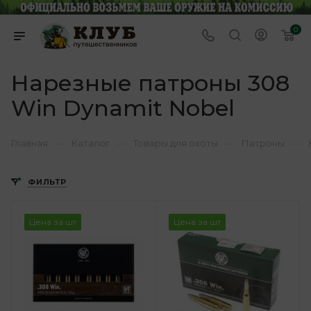
0
Нарезные патроны 308
Win Dynamit Nobel
—
—
—
—
Главная
Каталог
Товары для охоты
Патроны
ФИЛЬТР
Цена за шт
Цена за шт