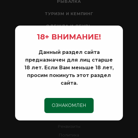
РЫБАЛКА
ТУРИЗМ И КЕМПИНГ
ОДЕЖДА И ОБУВЬ
18+ ВНИМАНИЕ!
ЛОДКИ И МОТОРЫ
РАЗНОЕ
Данный раздел сайта
предназначен для лиц старше
18 лет. Если Вам меньше 18 лет,
КОМПАНИЯ
просим покинуть этот раздел
сайта.
Новости
Контакты
ОЗНАКОМЛЕН
ИНФОРМАЦИЯ
Реквизиты
Политика