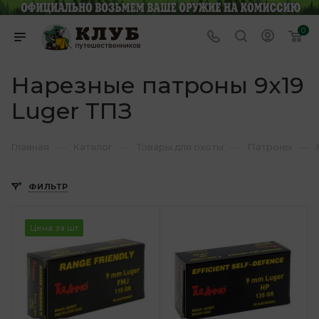
0
Нарезные патроны 9x19
Luger ТПЗ
—
—
—
—
Главная
Каталог
Товары для охоты
Патроны
ФИЛЬТР
Цена за шт