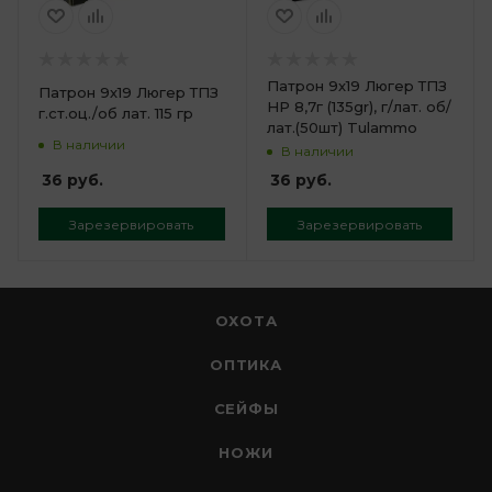
Патрон 9х19 Люгер ТПЗ
Патрон 9х19 Люгер ТПЗ
HP 8,7г (135gr), г/лат. об/
г.ст.оц./об лат. 115 гр
лат.(50шт) Tulammo
В наличии
В наличии
36
руб.
36
руб.
Зарезервировать
Зарезервировать
ОХОТА
ОПТИКА
СЕЙФЫ
НОЖИ