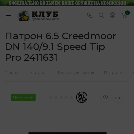
0
Патрон 6.5 Creedmoor
DN 140/9.1 Speed Tip
Pro 2411631
—
—
—
—
Главная
Каталог
Товары для охоты
Патроны
Цена за шт