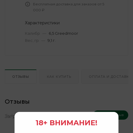
Бесплатная доставка для заказов от 5
000 ₽
Характеристики
Калибр
—
6,5 Greedmoor
Вес, гр
—
9,1 г.
ОТЗЫВЫ
КАК КУПИТЬ
ОПЛАТА И ДОСТАВКА
Отзывы
Оставить отзыв
Нет оценок
Загрузка отзывов...
18+ ВНИМАНИЕ!