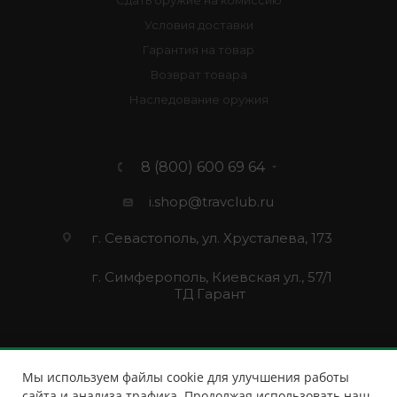
Сдать оружие на комиссию
Условия доставки
Гарантия на товар
Возврат товара
Наследование оружия
8 (800) 600 69 64
i.shop@travclub.ru
г. Севастополь, ул. Хрусталева, 173
г. Симферополь, Киевская ул., 57/1
ТД Гарант
Мы используем файлы cookie для улучшения работы
сайта и анализа трафика. Продолжая использовать наш