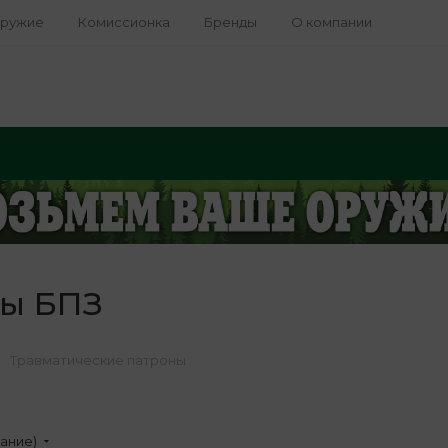
оружие
Комиссионка
Бренды
О компании
ны БПЗ
Травматические патроны
вание)