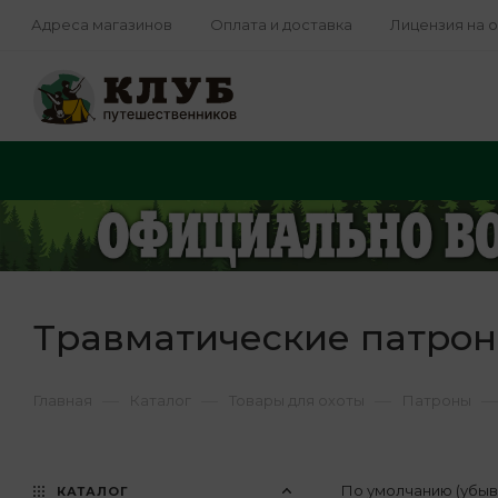
Адреса магазинов
Оплата и доставка
Лицензия на 
Травматические патро
—
—
—
—
Главная
Каталог
Товары для охоты
Патроны
По умолчанию (убы
КАТАЛОГ