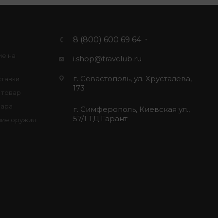
8 (800) 600 69 64
ие на
i.shop@travclub.ru
г. Севастополь, ул. Хрусталева,
ставки
173
 товар
вара
г. Симферополь, Киевская ул.,
57/1 ТД Гарант
ие оружия