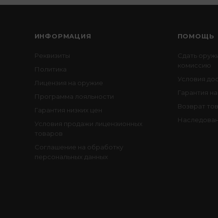
ИНФОРМАЦИЯ
ПОМОЩЬ
Реквизиты
Сдать оруж
комиссию
Политика
Условия до
Лицензия на оружие
Гарантия на
Программа лояльности
Возврат то
Гарантия низких цен
Наследован
Условия продажи лицензионных
товаров
Соглашение на обработку
персональных данных