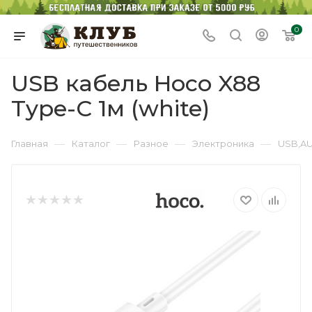
0
USB кабель Hoco X88
Type-C 1м (white)
—
—
—
—
Главная
Каталог
Разное
Электроника
USB,AU