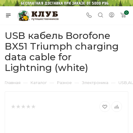
0
USB кабель Borofone
BX51 Triumph charging
data cable for
Lightning (white)
—
—
—
—
Главная
Каталог
Разное
Электроника
USB,AU