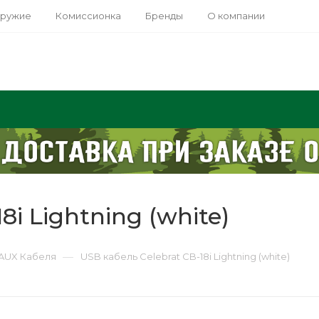
оружие
Комиссионка
Бренды
О компании
8i Lightning (white)
—
AUX Кабеля
USB кабель Celebrat CB-18i Lightning (white)