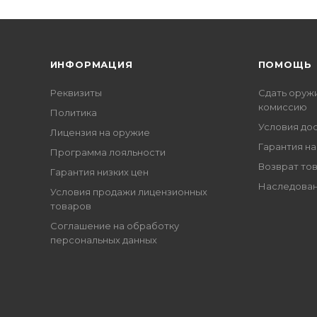
ИНФОРМАЦИЯ
ПОМОЩЬ
Реквизиты
Сдать оруж
комиссию
Политика
Условия до
Лицензия на оружие
Гарантия на
Программа лояльности
Возврат то
Гарантия низких цен
Наследован
Условия продажи лицензионных
товаров
Соглашение на обработку
персональных данных