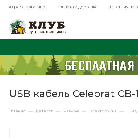
Адреса магазинов
Оплата и доставка
Лицензия на 
USB кабель Celebrat CB-1
—
—
—
—
Главная
Каталог
Разное
Электроника
USB,