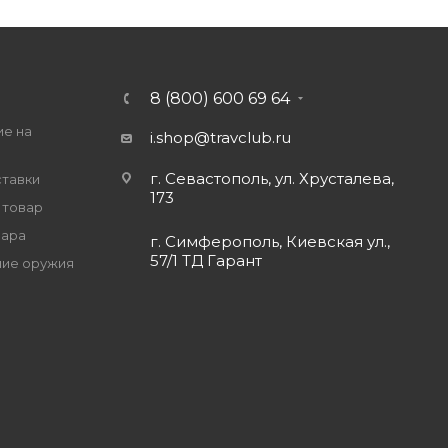
8 (800) 600 69 64
ие на
i.shop@travclub.ru
г. Севастополь, ул. Хрусталева,
ставки
173
 товар
вара
г. Симферополь, Киевская ул.,
57/1 ТД Гарант
ие оружия