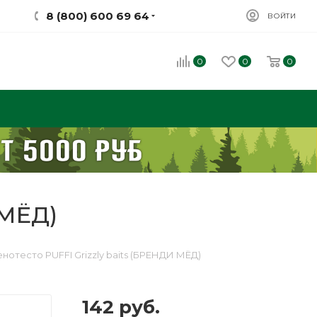
8 (800) 600 69 64
ВОЙТИ
0
0
0
 МЁД)
нотесто PUFFI Grizzly baits (БРЕНДИ МЁД)
142
руб.