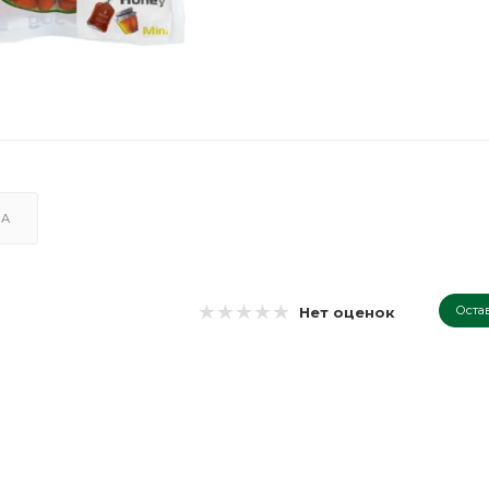
КА
Оста
Нет оценок