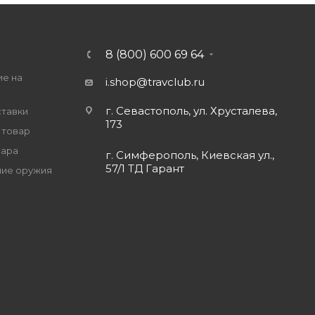
8 (800) 600 69 64
ие на
i.shop@travclub.ru
г. Севастополь, ул. Хрусталева,
ставки
173
 товар
вара
г. Симферополь, Киевская ул.,
57/1 ТД Гарант
ие оружия