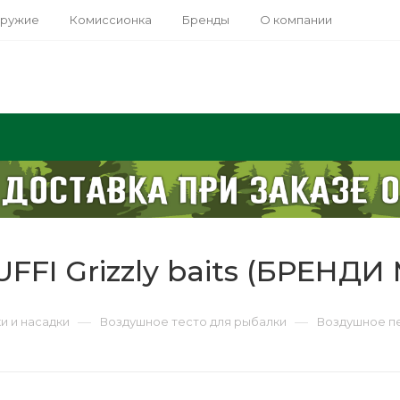
оружие
Комиссионка
Бренды
О компании
FFI Grizzly baits (БРЕНДИ
—
—
и и насадки
Воздушное тесто для рыбалки
Воздушное пе