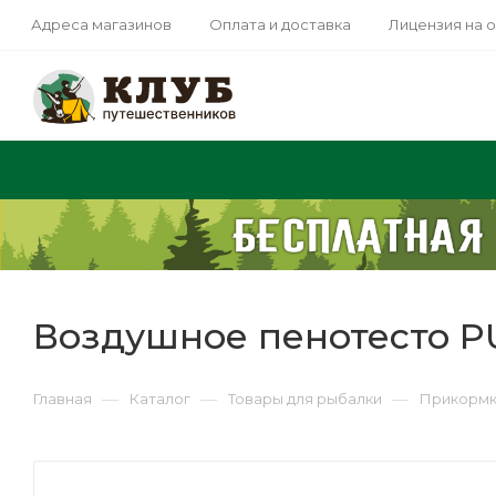
Адреса магазинов
Оплата и доставка
Лицензия на 
Воздушное пенотесто PU
—
—
—
Главная
Каталог
Товары для рыбалки
Прикормк