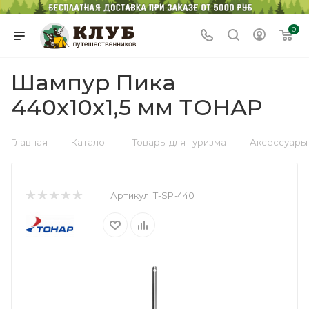
0
Шампур Пика
440х10х1,5 мм ТОНАР
—
—
—
Главная
Каталог
Товары для туризма
Аксессуары 
Артикул:
T-SP-440