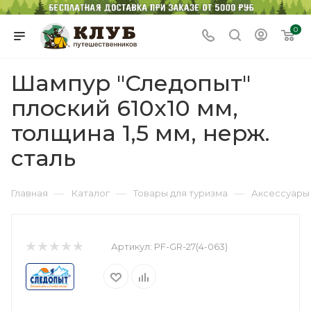
0
Шампур "Следопыт"
плоский 610х10 мм,
толщина 1,5 мм, нерж.
сталь
—
—
—
Главная
Каталог
Товары для туризма
Аксессуары 
Артикул:
PF-GR-27(4-063)