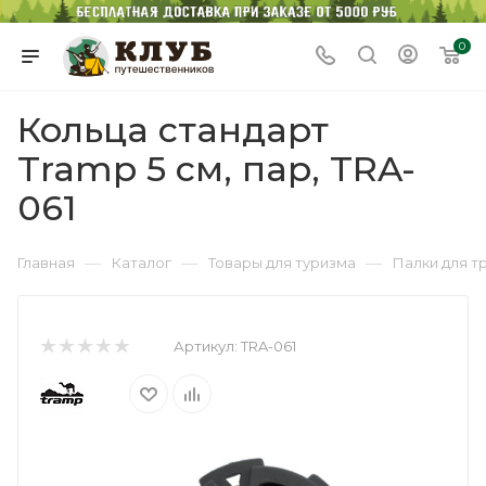
0
Кольца стандарт
Tramp 5 см, паp, TRA-
061
—
—
—
Главная
Каталог
Товары для туризма
Палки для т
Артикул:
TRA-061