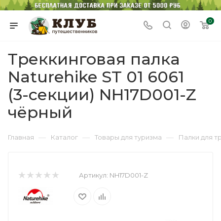
0
Треккинговая палка
Naturehike ST 01 6061
(3-секции) NH17D001-Z
чёрный
—
—
—
Главная
Каталог
Товары для туризма
Палки для т
Артикул:
NH17D001-Z