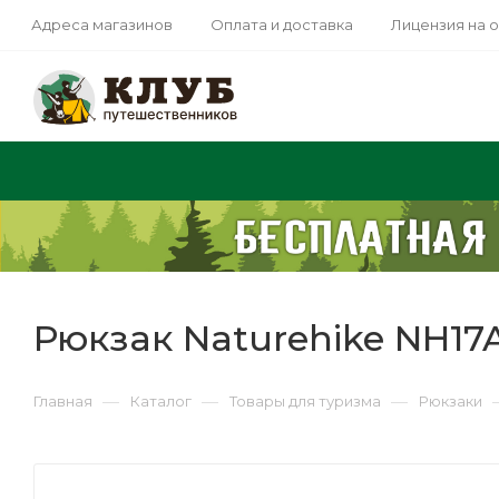
Адреса магазинов
Оплата и доставка
Лицензия на 
Рюкзак Naturehike NH17
—
—
—
Главная
Каталог
Товары для туризма
Рюкзаки