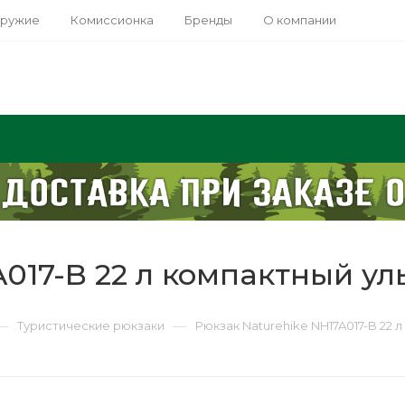
оружие
Комиссионка
Бренды
О компании
A017-B 22 л компактный у
—
—
Туристические рюкзаки
Рюкзак Naturehike NH17A017-B 22 