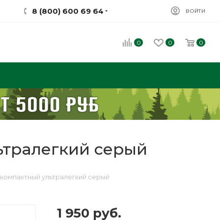
8 (800) 600 69 64
ВОЙТИ
0
0
0
льтралегкий серый
л компактный ультралегкий серый
1 950
руб.