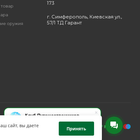
173
 товар
вара
г. Симферополь, Киевская ул.,
57/1 ТД Гарант
ие оружия
Клуб Путешественников
Здравствуйте! Задавайте
аш сайт, вы даете
вопрос,мы on-line!
Принять