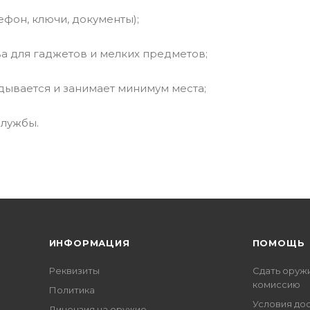
фон, ключи, документы);
а для гаджетов и мелких предметов;
дывается и занимает минимум места;
службы.
ИНФОРМАЦИЯ
ПОМОЩЬ
Реквизиты
Сдать оруж
комиссию
Политика
Условия до
Лицензия на оружие