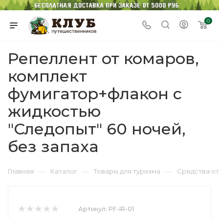
0
Репеллент от комаров,
комплект
фумигатор+флакон с
жидкостью
"Следопыт" 60 ночей,
без запаха
—
—
—
Главная
Каталог
Товары для туризма
Средства о
Артикул:
PF-IR-01