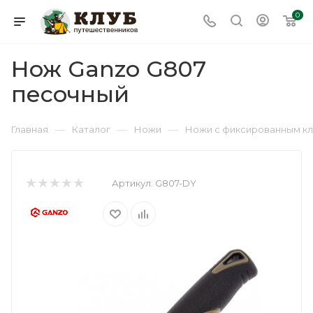
0
Нож Ganzo G807
песочный
—
—
—
Главная
Каталог
Ножи
Ножи с фиксированным к
Артикул:
G807-DY