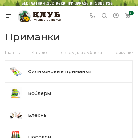
0
Приманки
—
—
—
Главная
Каталог
Товары для рыбалки
Приманки
Силиконовые приманки
Воблеры
Блесны
Поролон