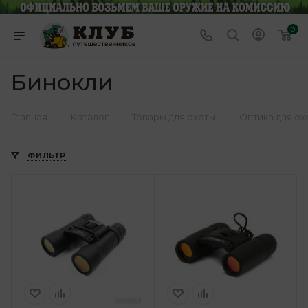
0
Бинокли
—
—
—
Главная
Каталог
Товары для охоты
Оптика для ох
ФИЛЬТР