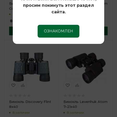
Бинокль Bresser
Бинокль Levenhuk Atom
просим покинуть этот раздел
Corvette X 10x42 WP
8x40
сайта.
В наличии
В наличии
8 990
руб.
8 990
руб.
В корзину
В корзину
ОЗНАКОМЛЕН
Бинокль Discovery Flint
Бинокль Levenhuk Atom
8x40
7–21x40
В наличии
В наличии