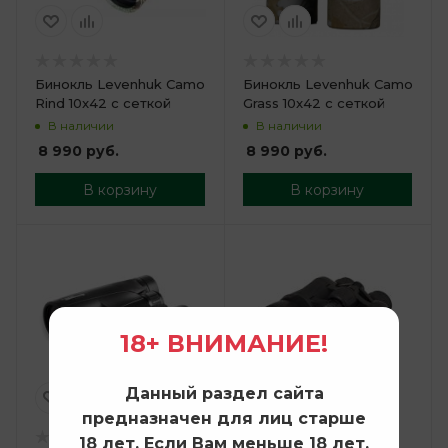
Бинокль Levenhuk Camo
Бинокль Levenhuk Camo
Rind 10x42 с сеткой
Grass 10x42 с сеткой
В наличии
В наличии
8 990
руб.
8 990
руб.
В корзину
В корзину
18+ ВНИМАНИЕ!
Данный раздел сайта
предназначен для лиц старше
18 лет. Если Вам меньше 18 лет,