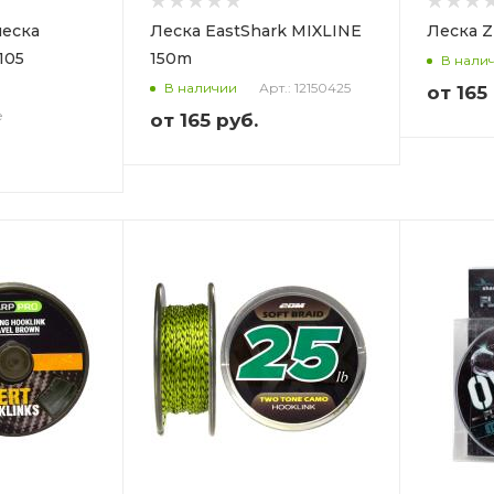
леска
Леска EastShark MIXLINE
Леска Z
.105
150m
В нали
Арт.: 12150425
В наличии
от
165
e
от
165 руб.