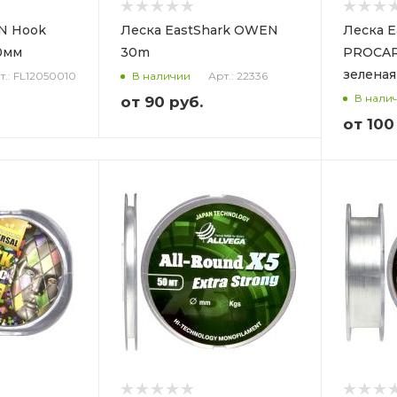
N Hook
Леска EastShark OWEN
Леска E
10мм
30m
PROCAR
зеленая
т.: FL12050010
Арт.: 22336
В наличии
В нали
от
90 руб.
от
100