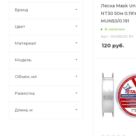
Леска Mask Uni
Бренд
NT30 50м 0,19
MUN50/0.191
Цвет
В наличии
Арт.: MUN50/0.191
Материал
120
руб.
Модель
Объем, мл
Размотка
Длина, м