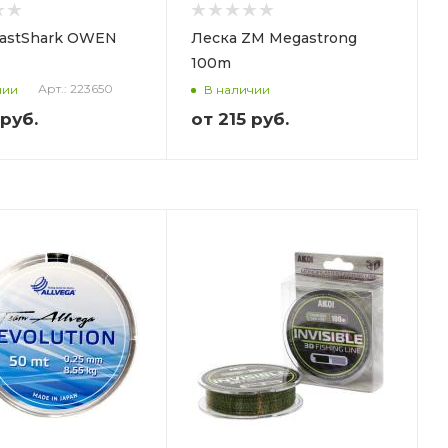
EastShark OWEN
Леска ZM Megastrong
100m
Арт.: 223650
чии
В наличии
 руб.
от
215 руб.