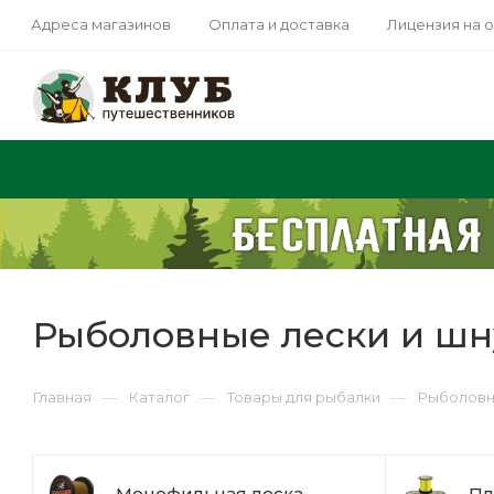
Адреса магазинов
Оплата и доставка
Лицензия на 
Рыболовные лески и ш
—
—
—
Главная
Каталог
Товары для рыбалки
Рыболовн
Монофильная леска
Пл