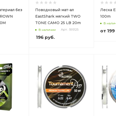
териал без
Поводковый мат-ал
Леска 
 BROWN
EastShark мягкий TWO
100m
10M
TONE CAMO 25 LB 20m
В нали
Арт.: 595125
В наличии
от
199
196
руб.