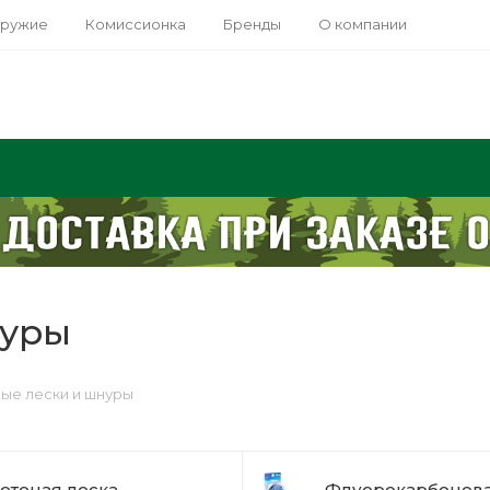
оружие
Комиссионка
Бренды
О компании
нуры
ые лески и шнуры
етеная леска
Флуорокарбонова