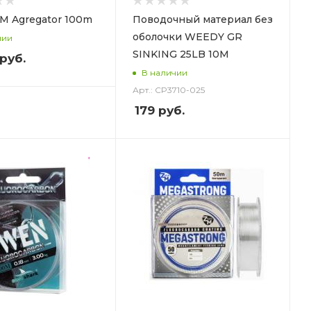
M Agregator 100m
Поводочный материал без
оболочки WEEDY GR
чии
SINKING 25LB 10M
 руб.
В наличии
Арт.: CP3710-025
179
руб.