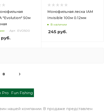
монофильная
Монофильная леска IAM
 "Evolution" 50м
Invisible 100м 0.12мм
чная
В наличии
Арт.: EVO500
чии
245
руб.
 руб.
8
p Pro
Fun Fishing
газин нашей компании. В продаже представлен