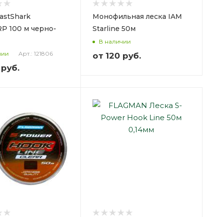
astShark
Монофильная леска IAM
P 100 м черно-
Starline 50м
В наличии
Арт.: 121806
чии
от
120 руб.
 руб.