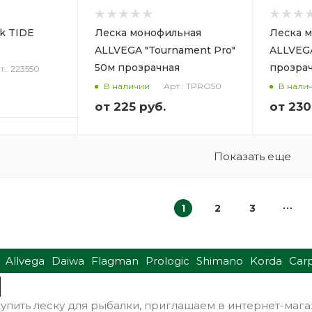
k TIDE
Леска монофильная
Леска 
ALLVEGA "Tournament Pro"
ALLVEGA
50м прозрачная
прозра
т.: 223550
Арт.: TPRO50
В наличии
В нали
от
225 руб.
от
230
Показать еще
1
2
3
Allvega
Daiwa
Flagman
Prologic
Shimano
Korda
Car
 купить леску для рыбалки, приглашаем в интернет-ма