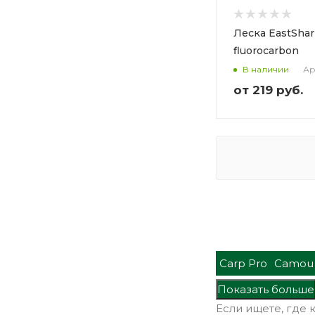
Леска EastShar
fluorocarbon
Ар
В наличии
от
219 руб.
Carp Pro
Camou
Показать больше
Если ищете, где