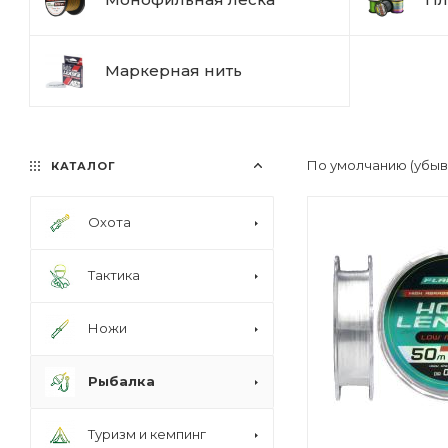
Маркерная нить
По умолчанию (убы
КАТАЛОГ
Охота
Тактика
Ножи
Рыбалка
Туризм и кемпинг