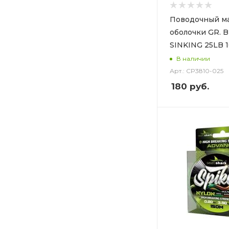
Поводочный ма
оболочки GR.
SINKING 25LB 
В наличии
Арт.: CP3810-025
180
руб.