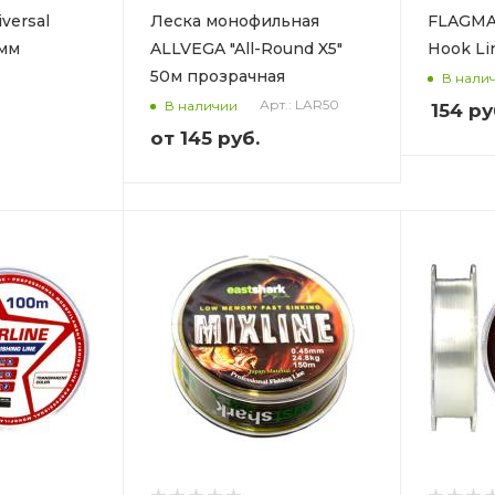
versal
Леска монофильная
FLAGMA
1мм
ALLVEGA "All-Round X5"
Hook Li
50м прозрачная
В нали
Арт.: LAR50
В наличии
154
ру
от
145 руб.