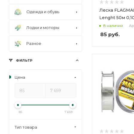
Леска FLAGMA
Одежда и обувь
Lenght 50м 0,
Ар
В наличии
Лодки и моторы
85
руб.
Разное
ФИЛЬТР
Цена
85
7 659
Тип товара