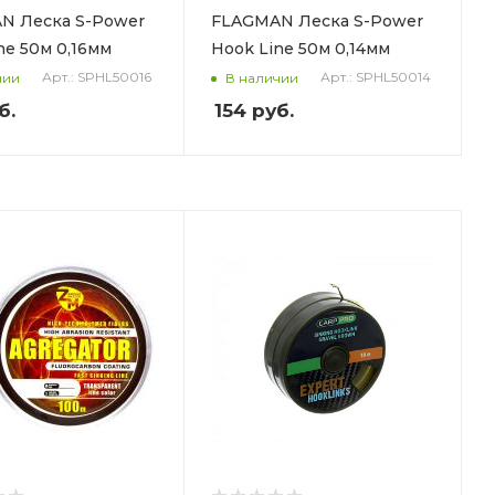
N Леска S-Power
FLAGMAN Леска S-Power
ne 50м 0,16мм
Hook Line 50м 0,14мм
Арт.: SPHL50016
Арт.: SPHL50014
чии
В наличии
б.
154
руб.