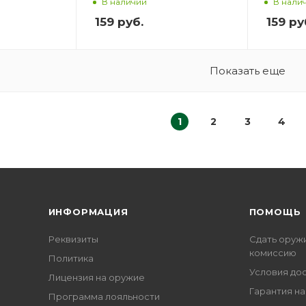
В наличии
В нали
159
руб.
159
ру
Показать еще
1
2
3
4
ИНФОРМАЦИЯ
ПОМОЩЬ
Реквизиты
Сдать оруж
комиссию
Политика
Условия до
Лицензия на оружие
Гарантия на
Программа лояльности