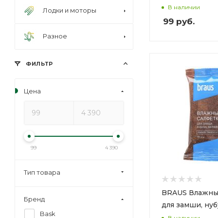
В наличии
Лодки и моторы
99
руб.
Разное
ФИЛЬТР
Цена
99
4 390
Тип товара
BRAUS Влажны
Бренд
для замши, нуб
Bask
В наличии