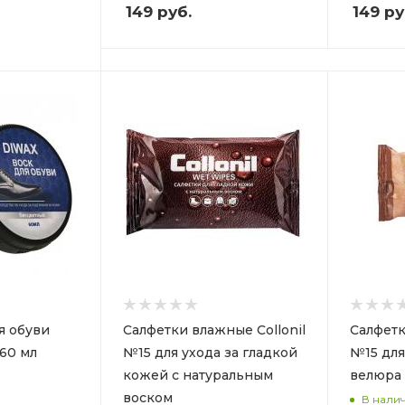
149
руб.
149
ру
я обуви
Салфетки влажные Collonil
Салфетк
60 мл
№15 для ухода за гладкой
№15 для
кожей с натуральным
велюра
воском
В нали