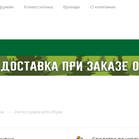
оружие
Комиссионка
Бренды
О компании
—
ки
Аксессуары для обуви
урки
Средства по уход