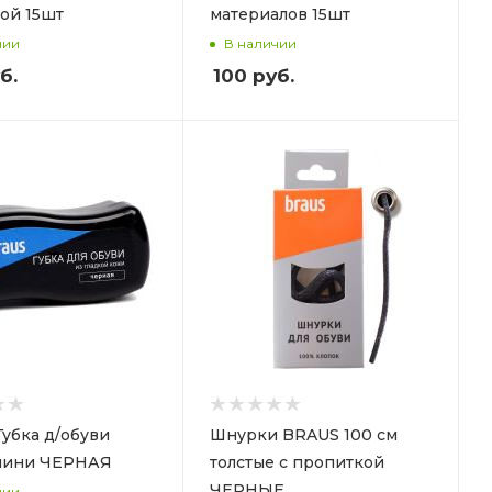
ой 15шт
материалов 15шт
чии
В наличии
б.
100
руб.
убка д/обуви
Шнурки BRAUS 100 см
мини ЧЕРНАЯ
толстые с пропиткой
ЧЕРНЫЕ
чии