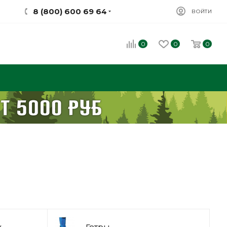
8 (800) 600 69 64
ВОЙТИ
0
0
0
у
Гетры