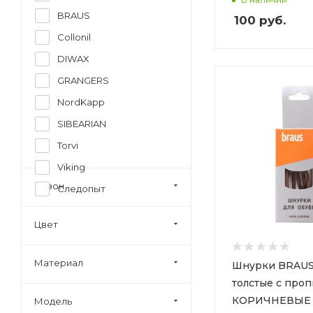
BRAUS
100
руб.
Collonil
DIWAX
GRANGERS
NordKapp
SIBEARIAN
Torvi
Viking
Сезон
Следопыт
Цвет
Материал
Шнурки BRAUS
толстые с про
КОРИЧНЕВЫЕ
Модель