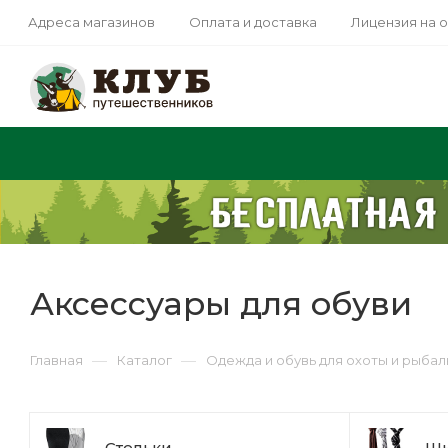
Адреса магазинов
Оплата и доставка
Лицензия на 
Аксессуары для обуви
—
—
Главная
Каталог
Одежда и обувь для охоты и рыбал
Стельки
Шн