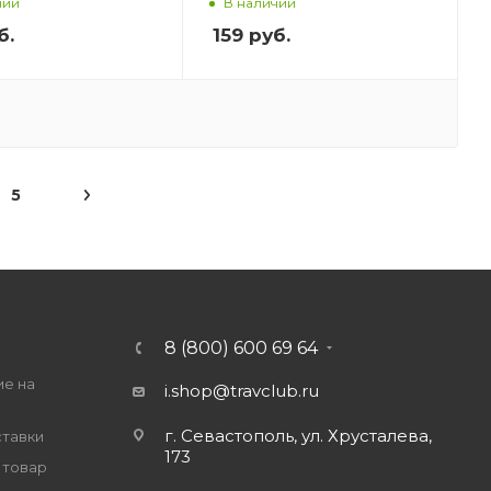
чии
В наличии
б.
159
руб.
5
8 (800) 600 69 64
ие на
i.shop@travclub.ru
г. Севастополь, ул. Хрусталева,
ставки
173
 товар