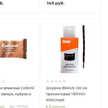
б.
149
руб.
и влажные Collonil
Шнурки BRAUS 120 см
 замши, нубука и
трекинговые ЧЁРНО-
КРАСНЫЕ
Арт.: WWN15
чии
В наличии