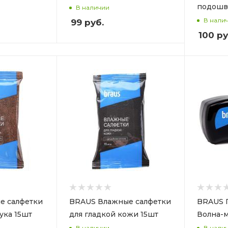
подошв
В наличии
В нали
99
руб.
100
ру
е салфетки
BRAUS Влажные салфетки
BRAUS Г
ука 15шт
для гладкой кожи 15шт
Волна-
В наличии
В нали