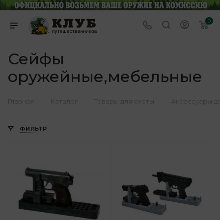
0
Сейфы
оружейные,мебельные
—
—
—
Главная
Каталог
Товары для охоты
Аксессуары д
ФИЛЬТР