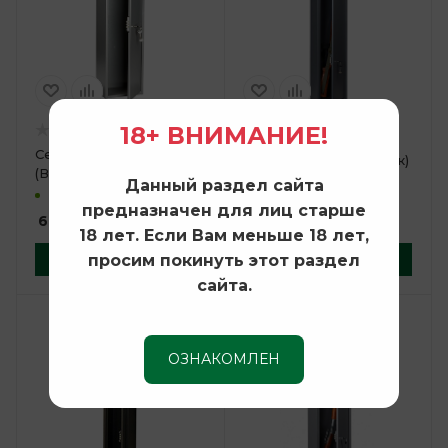
18+ ВНИМАНИЕ!
Сейф Чирок 1018
Сейф Чирок 1318 (Чирок)
(Воробей)
Данный раздел сайта
В наличии
В наличии
предназначен для лиц старше
7 990
руб.
6 990
руб.
18 лет. Если Вам меньше 18 лет,
В корзину
В корзину
просим покинуть этот раздел
сайта.
ОЗНАКОМЛЕН