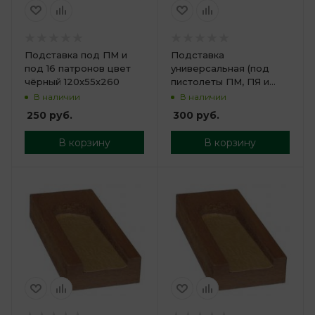
Подставка под ПМ и
Подставка
под 16 патронов цвет
универсальная (под
чёрный 120х55х260
пистолеты ПМ, ПЯ и
пистолеты-пулемёты
В наличии
В наличии
Кедр, 140х75х305
250
руб.
300
руб.
В корзину
В корзину