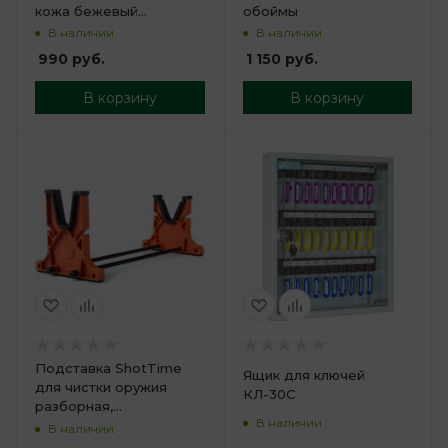
кожа бежевый
обоймы
крокодил
В наличии
В наличии
990
руб.
1 150
руб.
В корзину
В корзину
Подставка ShotTime
Ящик для ключей
для чистки оружия
КЛ-30С
разборная,
В наличии
регулируемая по длине
В наличии