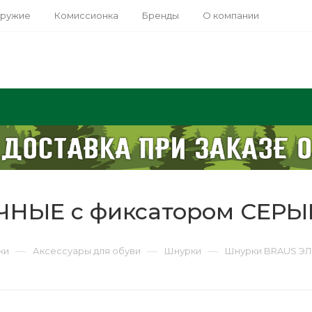
оружие
Комиссионка
Бренды
О компании
ЧНЫЕ с фиксатором СЕРЫ
—
—
—
ки
Аксессуары для обуви
Шнурки
Шнурки BRAUS Э