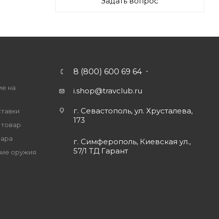
Задать вопрос
8 (800) 600 69 64
ие на
i.shop@travclub.ru
г. Севастополь, ул. Хрусталева,
ставки
173
 товар
вара
г. Симферополь, Киевская ул.,
57/1 ТД Гарант
ие оружия