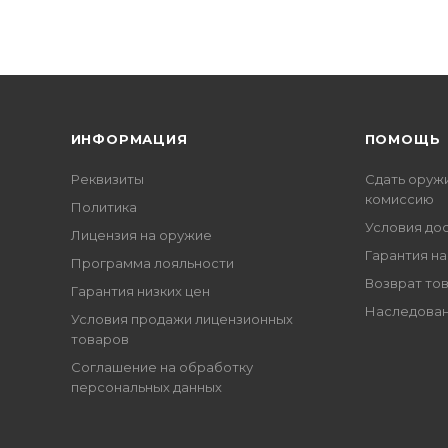
ИНФОРМАЦИЯ
ПОМОЩЬ
Реквизиты
Сдать оруж
комиссию
Политика
Условия до
Лицензия на оружие
Гарантия на
Программа лояльности
Возврат то
Гарантия низких цен
Наследован
Условия продажи лицензионных
товаров
Соглашение на обработку
персональных данных