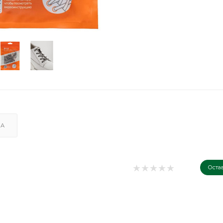
КА
Оста