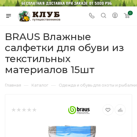
0
BRAUS Влажные
салфетки для обуви из
текстильных
материалов 15шт
—
—
Главная
Каталог
Одежда и обувь для охоты и рыбалки