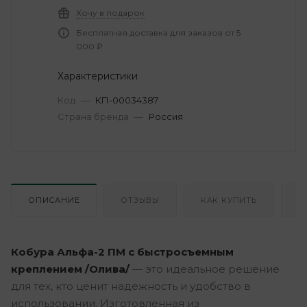
Хочу в подарок
Бесплатная доставка для заказов от 5
000 ₽
Характеристики
Код
—
КП-00034387
Страна бренда
—
Россия
ОПИСАНИЕ
ОТЗЫВЫ
КАК КУПИТЬ
О
Кобура Альфа-2 ПМ с быстросъемным
креплением /Олива/
— это идеальное решение
для тех, кто ценит надежность и удобство в
использовании. Изготовленная из