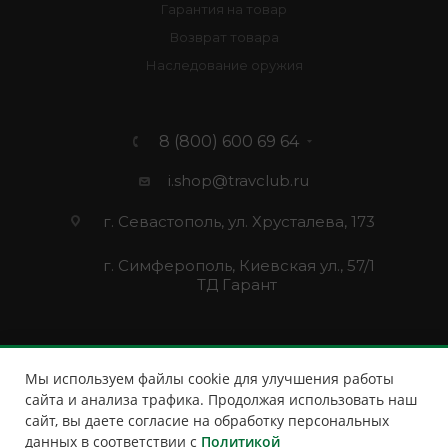
Гарантия на товар
Возврат товара
Наследование оружия
8 (800) 600 69 64
i.shop@travclub.ru
г. Севастополь, ул. Хрусталева, 173
г. Симферополь, Киевская ул., 57/1
ТД Гарант
Мы используем файлы cookie для улучшения работы
сайта и анализа трафика. Продолжая использовать наш
сайт, вы даете согласие на обработку персональных
данных в соответствии с
Политикой