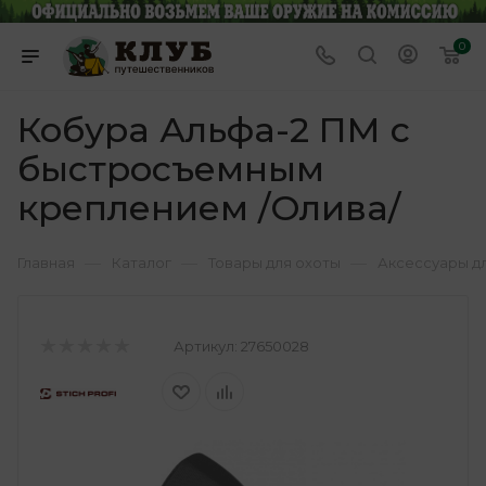
0
Кобура Альфа-2 ПМ с
быстросъемным
креплением /Олива/
—
—
—
Главная
Каталог
Товары для охоты
Аксессуары д
Артикул:
27650028