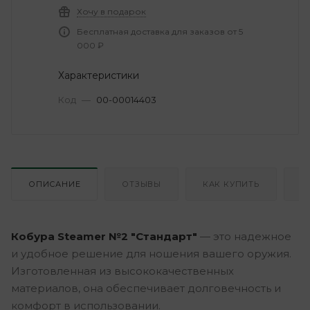
Хочу в подарок
Бесплатная доставка для заказов от 5
000 ₽
Характеристики
Код
—
00-00014403
ОПИСАНИЕ
ОТЗЫВЫ
КАК КУПИТЬ
О
Кобура Steamer №2 "Стандарт"
— это надежное
и удобное решение для ношения вашего оружия.
Изготовленная из высококачественных
материалов, она обеспечивает долговечность и
комфорт в использовании.