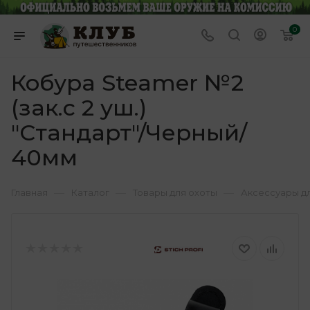
0
Кобура Steamer №2
(зак.с 2 уш.)
"Стандарт"/Черный/
40мм
—
—
—
Главная
Каталог
Товары для охоты
Аксессуары д