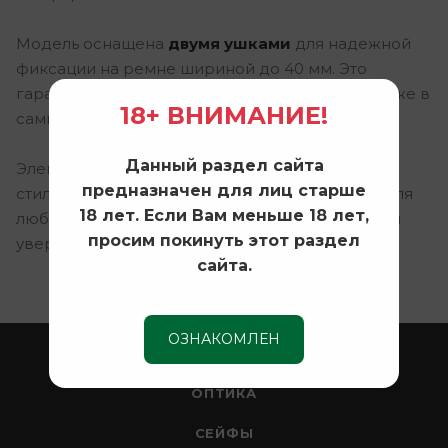
Модель оснащена
двумя ушками
для надежной
фиксации на ремне шириной до 40 мм. Это
гарантирует, что кобура останется на месте даже в
18+ ВНИМАНИЕ!
самых динамичных ситуациях.
Данный раздел сайта
Элегантный
черный цвет
придает изделию
предназначен для лиц старше
стильный и универсальный вид, подходящий для
18 лет. Если Вам меньше 18 лет,
любого гардероба. Выбирайте Steamer №2 для
просим покинуть этот раздел
уверенности и безопасности каждый день.
сайта.
ОЗНАКОМЛЕН
ОХОТА
ОПТИКА
СЕЙФЫ