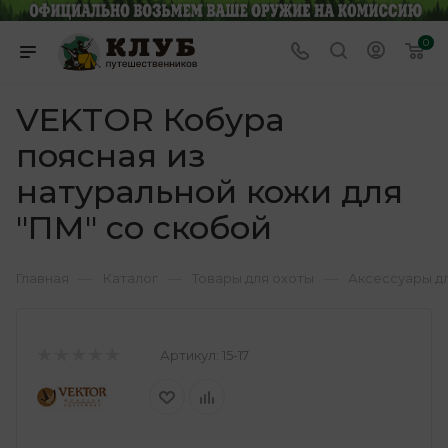
0
VEKTOR Кобура
поясная из
натуральной кожи для
"ПМ" со скобой
—
—
—
Главная
Каталог
Товары для охоты
Аксессуары д
Артикул:
15-17