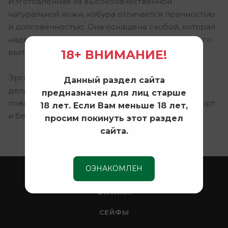
Изготовленная из высококачественной
натуральной кожи, кобура отличается прочностью
и долговечностью. Она оснащена скобой, которая
надежно фиксирует пистолет, предотвращая его
18+ ВНИМАНИЕ!
выпадение даже при активных движениях.
Эргономичный дизайн и компактные размеры
Данный раздел сайта
делают эту кобуру идеальным выбором для
предназначен для лиц старше
повседневного использования. Оцените комфорт
18 лет. Если Вам меньше 18 лет,
и безопасность с
VEKTOR
.
просим покинуть этот раздел
сайта.
ОЗНАКОМЛЕН
ОХОТА
ОПТИКА
СЕЙФЫ